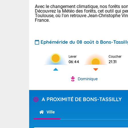
Avec le changement climatique, nos forêts sont
Découvrez la Météo des forêts, cet outil qui pe
Toulouse, où l'on retrouve Jean-Christophe Vi
France.
Ephéméride du 08 août à Bons-Tassill
Lever
Coucher
Voici les tem
06:44
21:31
31 Lyon : 35 
: 32 Nancy : 
32 Lille : 28 
Dominique
TENDANCE P
Demain : sam
Pour la sema
Très chaud
A PROXIMITÉ DE BONS-TASSILLY
Au niveau du 
En matinée, le
températures 
Ville
Le soleil domi
Tendance des
donnent quel
2026 :
sur les Pyrén