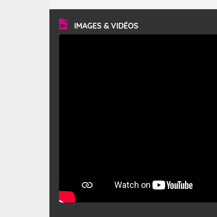
turbulent et généralement sec, pouvant souffler à une
vitesse moyenne de 50 km/h et atteindre 80 à 100 km/h
en rafales, parfois davantage. Il parcourt la basse vallée
du Rhône et la Provence et envahit le littoral
IMAGES & VIDÉOS
méditerranéen à partir de la Camargue.