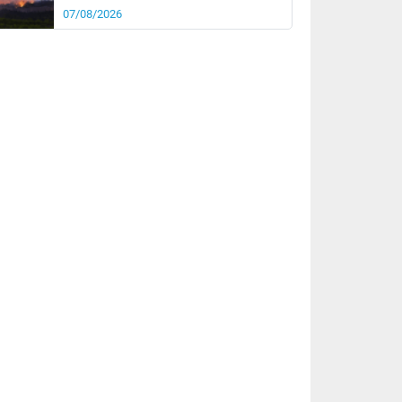
07/08/2026
rée
Nuit
22°
17°
km/h
10
km/h