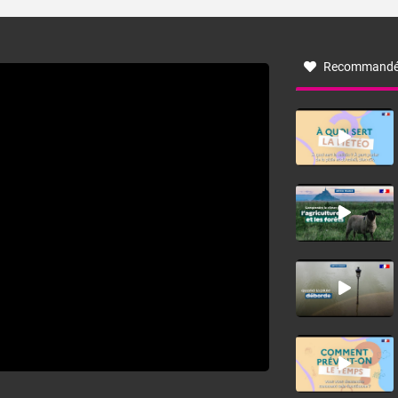
turbulent soufflant de secteur nord-ouest à nord, ou ouest
à nord-ouest, dans un secteur qui part du Roussillon à la
vallée de l’Aude et à l’ouest de l’Hérault. L’étymologie de
ce vent vient du latin trasmontanus, signifiant au-delà des
monts, en allusion aux régions montagneuses d’où
Recommandé
provient ce vent.