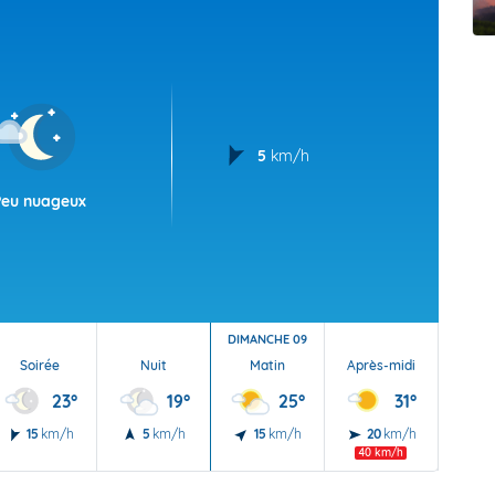
t Futuna
oid
5
km/h
Peu nuageux
DIMANCHE 09
Soirée
Nuit
Matin
Après-midi
Soi
23°
19°
25°
31°
15
km/h
5
km/h
15
km/h
20
km/h
20
40 km/h