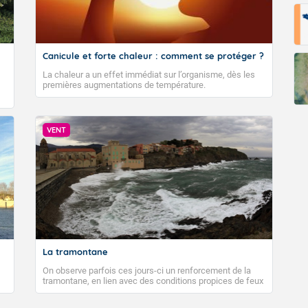
Canicule et forte chaleur : comment se protéger ?
La chaleur a un effet immédiat sur l’organisme, dès les
premières augmentations de température.
VENT
La tramontane
On observe parfois ces jours-ci un renforcement de la
tramontane, en lien avec des conditions propices de feux
de forêt. Mais qu'est-ce que la tramontane ? Quelles sont
ses caractéristiques ? La tramontane est un vent