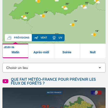
19°
20°
19°
19°
19°
19°
19°
20°
PRÉVISIONS
VENT
UV
JEUDI 06
Matin
Après-midi
Soirée
Nuit
QUE FAIT MÉTÉO-FRANCE POUR PRÉVENIR LES
FEUX DE FORÊTS ?