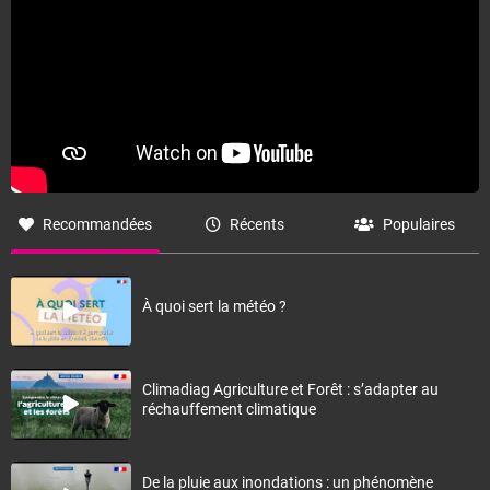
Recommandées
Récents
Populaires
À quoi sert la météo ?
Climadiag Agriculture et Forêt : s’adapter au
réchauffement climatique
De la pluie aux inondations : un phénomène