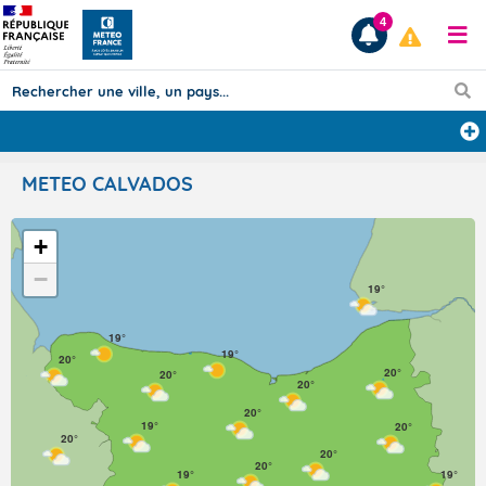
4
Prévisions
METEO CALVADOS
TOUS LES RÉSULTATS
+
−
Articles
19°
19°
19°
20°
20°
20°
20°
20°
19°
20°
20°
20°
20°
19°
19°