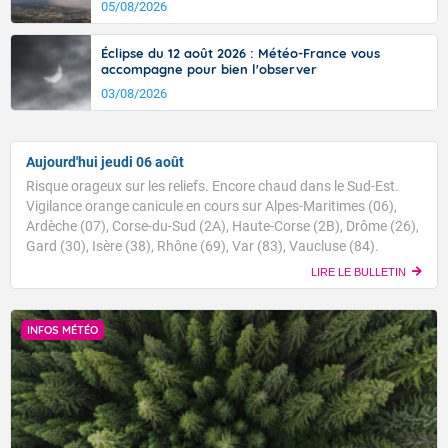
05/08/2026
Éclipse du 12 août 2026 : Météo-France vous
accompagne pour bien l'observer
03/08/2026
Aujourd'hui jeudi 06 août
Risque orageux sur les reliefs. Encore chaud dans le Sud-Est.
Vigilance orange canicule en cours sur Alpes-Maritimes (06),
Ardèche (07), Corse-du-Sud (2A), Haute-Corse (2B), Drôme (26),
Gard (30), Isère (38), Rhône (69), Var (83), Vaucluse (84).
LIRE LE BULLETIN
INFOS MÉTÉO