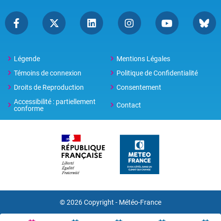
Légende
Mentions Légales
Témoins de connexion
Politique de Confidentialité
Droits de Reproduction
Consentement
Accessibilité : partiellement
Contact
conforme
© 2026 Copyright -
Météo-France