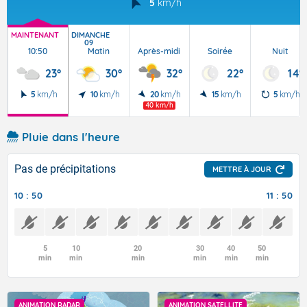
5
km/h
MAINTENANT
DIMANCHE
09
10:50
Matin
Après-midi
Soirée
Nuit
23°
30°
32°
22°
14°
5
km/h
10
km/h
20
km/h
15
km/h
5
km/h
40 km/h
Pluie dans l'heure
Pas de précipitations
METTRE À JOUR
10 : 50
11 : 50
5
10
20
30
40
50
min
min
min
min
min
min
ANIMATION RADAR
ANIMATION SATELLITE