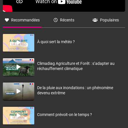
Recommandées
Récents
Populaires
À quoi sert la météo ?
Climadiag Agriculture et Forêt : s’adapter au
réchauffement climatique
De la pluie aux inondations : un phénomène
devenu extrême
Comment prévoit-on le temps ?