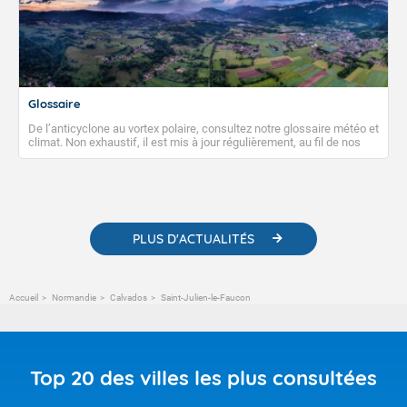
Glossaire
De l’anticyclone au vortex polaire, consultez notre glossaire météo et
climat. Non exhaustif, il est mis à jour régulièrement, au fil de nos
publications. Vous y trouverez également des liens utiles vers nos
contenus pédagogiques concernant les phénomènes
météorologiques et des informations scientifiques sur le
changement climatique.
PLUS D'ACTUALITÉS
Accueil
Normandie
Calvados
Saint-Julien-le-Faucon
Top 20 des villes les plus consultées