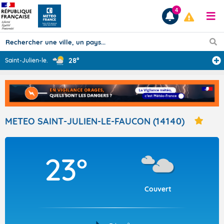
4
28°
Saint-Julien-le
...
Prévisions
TOUS LES RÉSULTATS
METEO SAINT-JULIEN-LE-FAUCON (14140)
Articles
23°
Couvert