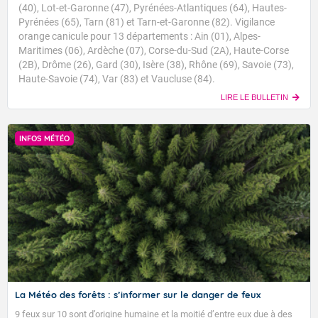
(40), Lot-et-Garonne (47), Pyrénées-Atlantiques (64), Hautes-
Pyrénées (65), Tarn (81) et Tarn-et-Garonne (82). Vigilance
orange canicule pour 13 départements : Ain (01), Alpes-
Maritimes (06), Ardèche (07), Corse-du-Sud (2A), Haute-Corse
(2B), Drôme (26), Gard (30), Isère (38), Rhône (69), Savoie (73),
Haute-Savoie (74), Var (83) et Vaucluse (84).
LIRE LE BULLETIN
INFOS MÉTÉO
La Météo des forêts : s’informer sur le danger de feux
9 feux sur 10 sont d’origine humaine et la moitié d’entre eux due à des