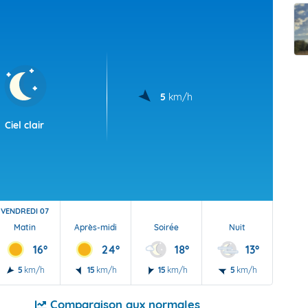
t Futuna
oid
5
km/h
Ciel clair
VENDREDI 07
Matin
Après-midi
Soirée
Nuit
16°
24°
18°
13°
5
km/h
15
km/h
15
km/h
5
km/h
Comparaison aux normales