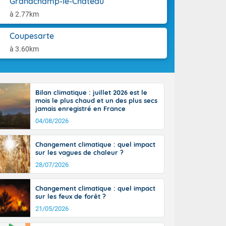
Grandchamp-le-Château
ttoral l'après-
aison.
n général, 14
à 2.77km
r
sse, il fait
Coupesarte
ouvent 30 à 35
à 3.60km
Bilan climatique : juillet 2026 est le
mois le plus chaud et un des plus secs
jamais enregistré en France
04/08/2026
Changement climatique : quel impact
sur les vagues de chaleur ?
28/07/2026
Changement climatique : quel impact
sur les feux de forêt ?
21/05/2026