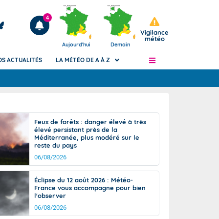
4
Vigilance
météo
Aujourd'hui
Demain
OS ACTUALITÉS
LA MÉTÉO DE A À Z
Articles
ngers
Feux de forêts : danger élevé à très
Phénomènes dangereux de J+2 à J+7
élevé persistant près de la
civile
Méditerranée, plus modéré sur le
Avertissement pluies intenses à l'échelle
reste du pays
des communes (Apic)
és
06/08/2026
Bulletins Marine
ateur de
Bulletins d'estimation du risque
Éclipse du 12 août 2026 : Météo-
d'avalanche
France vous accompagne pour bien
-pompier
l'observer
Météo des forêts
06/08/2026
Vigicrues