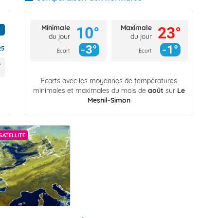
Minimale
Maximale
10°
23°
du jour
du jour
3°
1°
25
Ecart
Ecart
Écarts avec les moyennes de températures
minimales et maximales du mois de
août
sur
Le
Mesnil-Simon
SATELLITE