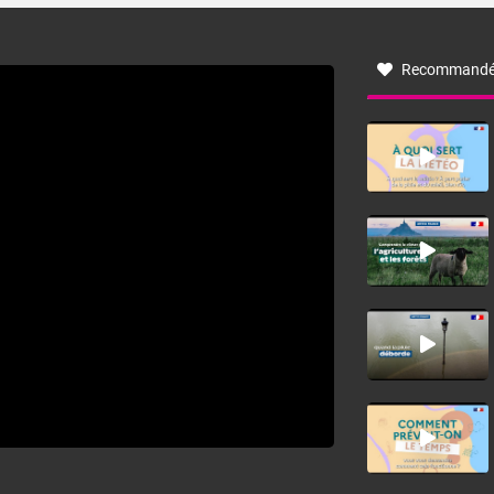
à nord-ouest, dans un secteur qui part du Roussillon à la
vallée de l’Aude et à l’ouest de l’Hérault. L’étymologie de
ce vent vient du latin trasmontanus, signifiant au-delà des
monts, en allusion aux régions montagneuses d’où
Recommandé
provient ce vent.