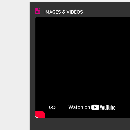
vitesse moyenne de 50 km/h et atteindre 80 à 100 km/h
en rafales, parfois davantage. Il parcourt la basse vallée
du Rhône et la Provence et envahit le littoral
IMAGES & VIDÉOS
méditerranéen à partir de la Camargue.