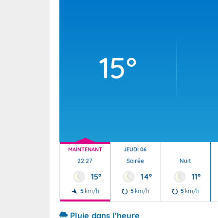
Wallis e
Grand fr
15°
MAINTENANT
JEUDI 06
22:27
Soirée
Nuit
15°
14°
11°
5
km/h
5
km/h
5
km/h
Pluie dans l'heure