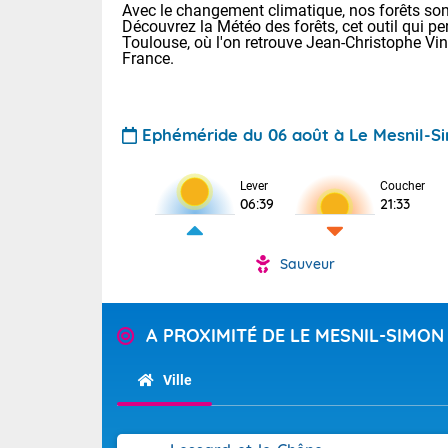
Avec le changement climatique, nos forêts sont
Découvrez la Météo des forêts, cet outil qui pe
Toulouse, où l'on retrouve Jean-Christophe Vi
France.
Ephéméride du 06 août à Le Mesnil-S
Lever
Coucher
Voici les tem
06:39
21:33
28 Lyon : 31 
: 27 Nancy : 
31 Lille : 26 
Sauveur
TENDANCE P
Demain : ven
Pour la sema
A PROXIMITÉ DE LE MESNIL-SIMON
Calme, enso
Cette semain
La journée s'
temps devrait 
Ville
territoire. O
Tendance des
pyrénéennes, l
2026 :
alors que la 