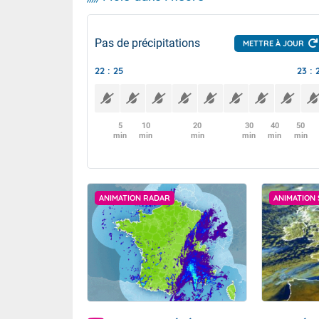
Pas de précipitations
METTRE À JOUR
22 : 25
23 : 
5
10
20
30
40
50
min
min
min
min
min
min
ANIMATION RADAR
ANIMATION 