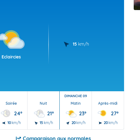
t Futuna
oid
15
km/h
Eclaircies
DIMANCHE 09
Soirée
Nuit
Matin
Après-midi
Soi
24°
21°
23°
27°
10
km/h
15
km/h
20
km/h
20
km/h
20
Comparaison aux normales