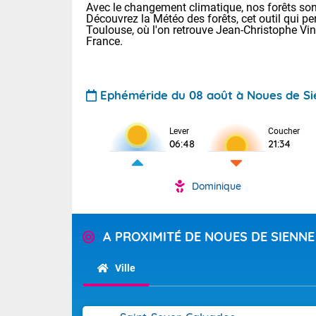
Avec le changement climatique, nos forêts sont
Découvrez la Météo des forêts, cet outil qui pe
Toulouse, où l'on retrouve Jean-Christophe Vi
France.
Ephéméride du 08 août à Noues de S
Voici les tem
Lever
Coucher
06:48
21:34
: 22/28 Paris
Clermont-Fd :
Limoges : 24/
Dominique
Lille : 22/29
TENDANCE P
Cet après-mi
Pour la sema
A PROXIMITÉ DE NOUES DE SIENNE
Très chaud
départemen
Au niveau du 
températures 
Maritimes 
Ville
(26), Gard 
Tendance des
(83), et Vau
2026 :