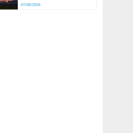
07/08/2026
rée
Nuit
20°
17°
km/h
5
km/h