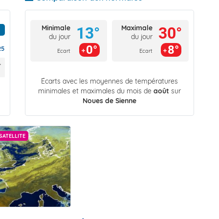
Minimale
Maximale
13°
30°
du jour
du jour
0°
8°
25
Ecart
Ecart
Écarts avec les moyennes de températures
minimales et maximales du mois de
août
sur
Noues de Sienne
SATELLITE