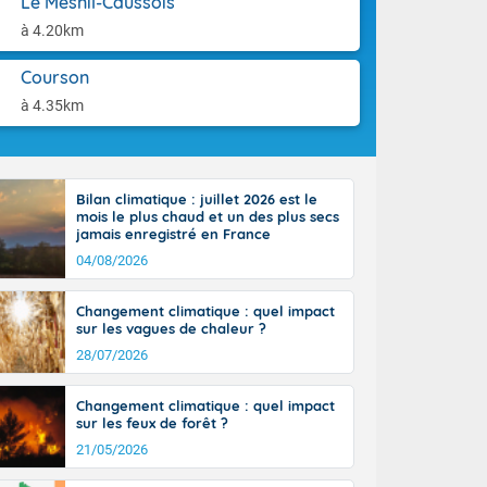
Le Mesnil-Caussois
st du pays en
aison.
que sur la
à 4.20km
, la chaine
 par
Courson
ure nuageuse
à 4.35km
n seconde
e Midi-
u-Charentes.
 90 km/h. Les
Bilan climatique : juillet 2026 est le
 30 degrés
mois le plus chaud et un des plus secs
e, avec 34 à
jamais enregistré en France
s, et 39 à 40
04/08/2026
Changement climatique : quel impact
sur les vagues de chaleur ?
28/07/2026
e-Aquitaine,
Changement climatique : quel impact
'Île-de-
sur les feux de forêt ?
isolés
21/05/2026
maritimes sont
 ondées sont