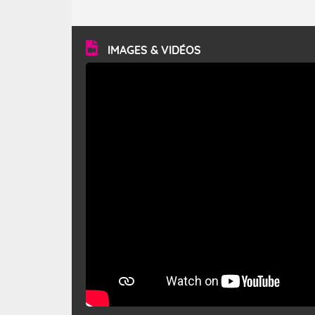
caractéristiques ? Le mistral est un vent régional,
turbulent et généralement sec, pouvant souffler à une
vitesse moyenne de 50 km/h et atteindre 80 à 100 km/h
en rafales, parfois davantage. Il parcourt la basse vallée
du Rhône et la Provence et envahit le littoral
IMAGES & VIDÉOS
méditerranéen à partir de la Camargue.