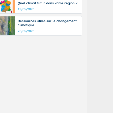
tinée, un peu
Quel climat futur dans votre région ?
ud du pays en
13/05/2026
tique. Des
ers le Jura et
Ressources utiles sur le changement
ancs de
climatique
t lumineux et
26/05/2026
nise sur le
ipitations en
km/h. Côté
mprises entre
 17 en Anjou.
açade
des pointes