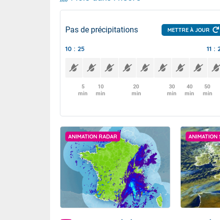
Pas de précipitations
METTRE À JOUR
10 : 25
11 : 
5
10
20
30
40
50
min
min
min
min
min
min
ANIMATION RADAR
ANIMATION 