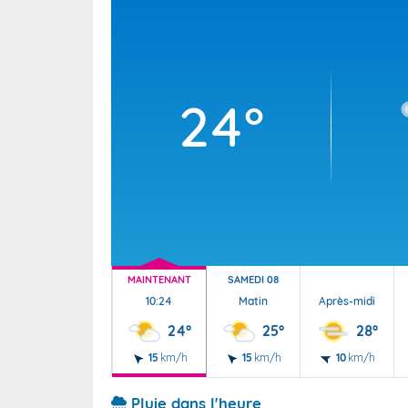
Wallis e
Grand fr
24°
MAINTENANT
SAMEDI 08
10:24
Matin
Après-midi
24°
25°
28°
15
km/h
15
km/h
10
km/h
Pluie dans l'heure