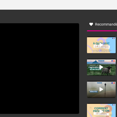
ses caractéristiques ? La tramontane est un vent
turbulent soufflant de secteur nord-ouest à nord, ou ouest
à nord-ouest, dans un secteur qui part du Roussillon à la
vallée de l’Aude et à l’ouest de l’Hérault. L’étymologie de
ce vent vient du latin trasmontanus, signifiant au-delà des
monts, en allusion aux régions montagneuses d’où
Recommandé
provient ce vent.