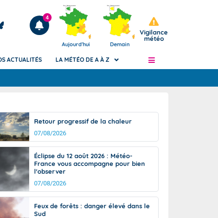
4
Vigilance
météo
Aujourd'hui
Demain
OS ACTUALITÉS
LA MÉTÉO DE A À Z
Articles
ngers
Retour progressif de la chaleur
Phénomènes dangereux de J+2 à J+7
07/08/2026
civile
Avertissement pluies intenses à l'échelle
des communes (Apic)
és
Éclipse du 12 août 2026 : Météo-
Bulletins Marine
France vous accompagne pour bien
l'observer
ateur de
Bulletins d'estimation du risque
d'avalanche
07/08/2026
-pompier
Météo des forêts
Feux de forêts : danger élevé dans le
Vigicrues
Sud