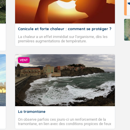
Canicule et forte chaleur : comment se protéger ?
La chaleur a un effet immédiat sur l’organisme, dès les
premières augmentations de température.
VENT
La tramontane
On observe parfois ces jours-ci un renforcement de la
tramontane, en lien avec des conditions propices de feux
de forêt. Mais qu'est-ce que la tramontane ? Quelles sont