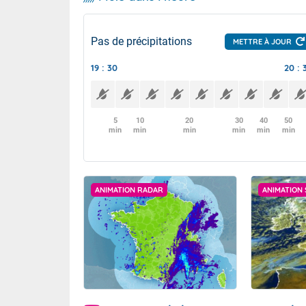
Pas de précipitations
METTRE À JOUR
19 : 30
20 : 
5
10
20
30
40
50
min
min
min
min
min
min
ANIMATION RADAR
ANIMATION 