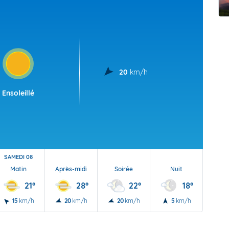
t Futuna
oid
20
km/h
Ensoleillé
SAMEDI 08
Matin
Après-midi
Soirée
Nuit
21°
28°
22°
18°
15
km/h
20
km/h
20
km/h
5
km/h