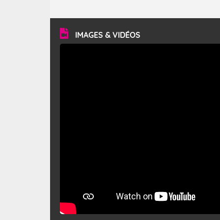
caractéristiques ? Le mistral est un vent régional,
turbulent et généralement sec, pouvant souffler à une
vitesse moyenne de 50 km/h et atteindre 80 à 100 km/h
en rafales, parfois davantage. Il parcourt la basse vallée
du Rhône et la Provence et envahit le littoral
IMAGES & VIDÉOS
méditerranéen à partir de la Camargue.