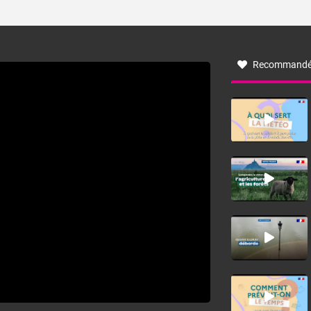
ses caractéristiques ? La tramontane est un vent
turbulent soufflant de secteur nord-ouest à nord, ou ouest
à nord-ouest, dans un secteur qui part du Roussillon à la
vallée de l’Aude et à l’ouest de l’Hérault. L’étymologie de
ce vent vient du latin trasmontanus, signifiant au-delà des
monts, en allusion aux régions montagneuses d’où
Recommandé
provient ce vent.