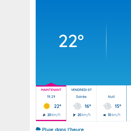
Wallis e
Grand fr
22°
MAINTENANT
VENDREDI 07
19:29
Soirée
Nuit
22°
16°
15°
20
km/h
20
km/h
10
km/h
Pluie dans l'heure