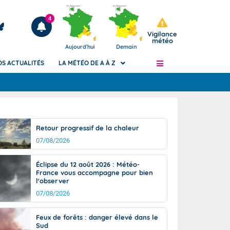
4
Vigilance
météo
Aujourd'hui
Demain
OS ACTUALITÉS
LA MÉTÉO DE A À Z
Articles
ngers
Retour progressif de la chaleur
Phénomènes dangereux de J+2 à J+7
07/08/2026
civile
Avertissement pluies intenses à l'échelle
des communes (Apic)
és
Éclipse du 12 août 2026 : Météo-
Bulletins Marine
France vous accompagne pour bien
l'observer
ateur de
Bulletins d'estimation du risque
d'avalanche
07/08/2026
-pompier
Météo des forêts
Feux de forêts : danger élevé dans le
Vigicrues
Sud