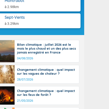
Montrabot
-France jusque
aison.
sur la Corse.
à 2.98km
des Pyrénées,
. En marge de
Sept-Vents
rection de la
à 3.29km
di. En soirée,
 sur
e thermomètre
squ'à 22 à 24,
Bilan climatique : juillet 2026 est le
culier, sur le
mois le plus chaud et un des plus secs
, hors côtes
jamais enregistré en France
nt 38 ou 39
04/08/2026
Changement climatique : quel impact
sur les vagues de chaleur ?
28/07/2026
Changement climatique : quel impact
sur les feux de forêt ?
21/05/2026