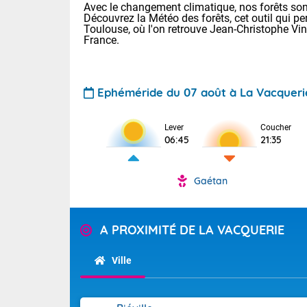
Avec le changement climatique, nos forêts sont
Découvrez la Météo des forêts, cet outil qui pe
Toulouse, où l'on retrouve Jean-Christophe Vi
France.
Ephéméride du 07 août à La Vacqueri
Voici les tem
Lever
Coucher
06:45
21:35
22/14 Paris :
Clermont-Fd :
Limoges : 29/
Gaétan
Lille : 25/15
TENDANCE P
Demain same
Pour la sema
A PROXIMITÉ DE LA VACQUERIE
Très chaud
samedi, 12
Au niveau du 
températures 
Alpes-Marit
Ville
Drôme (26),
Tendance des
(74), Var (8
2026 :