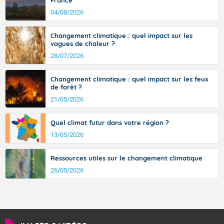
France
signifiant au-delà des monts, en allusion aux régions montagneuses
d’où provient ce vent.
04/08/2026
Changement climatique : quel impact sur les
vagues de chaleur ?
28/07/2026
Changement climatique : quel impact sur les feux
de forêt ?
21/05/2026
Quel climat futur dans votre région ?
13/05/2026
Ressources utiles sur le changement climatique
26/05/2026