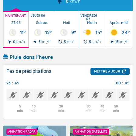
0
km/h
MAINTENANT
JEUDI 06
VENDREDI
07
23:45
Soirée
Nuit
Matin
Après-midi
11°
12°
9°
15°
24°
0
km/h
5
km/h
5
km/h
5
km/h
15
km/h
Pluie dans l'heure
Pas de précipitations
METTRE À JOUR
23 : 45
00 : 45
5
10
20
30
40
50
min
min
min
min
min
min
ANIMATION RADAR
ANIMATION SATELLITE