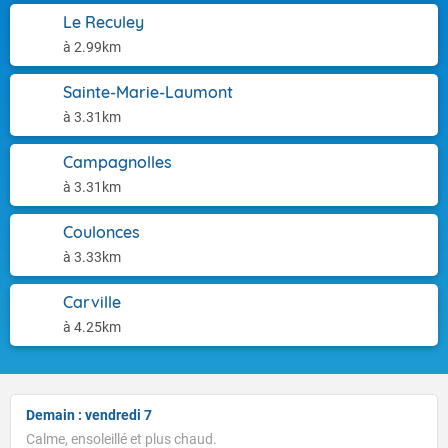
Le Reculey
à 2.99km
Sainte-Marie-Laumont
à 3.31km
Campagnolles
à 3.31km
Coulonces
à 3.33km
Carville
à 4.25km
Demain : vendredi 7
Calme, ensoleillé et plus chaud.