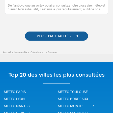
De l’anticyclone au vortex polaire, consultez notre glossaire météo et
climat. Non exhaustif, il est mis à jour régulièrement, au fil de nos
publications. Vous y trouverez également des liens utiles vers nos
contenus pédagogiques concernant les phénomènes
météorologiques et des informations scientifiques sur le
changement climatique.
PLUS D'ACTUALITÉS
Accueil
Normandie
Calvados
La Graverie
Top 20 des villes les plus consultées
METEO PARIS
METEO TOULOUSE
METEO LYON
METEO BORDEAUX
METEO NANTES
METEO MONTPELLIER
METEO RENNES
METEO MARSEILLE