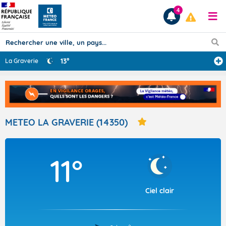
4
13°
La Graverie
Prévisions
TOUS LES RÉSULTATS
METEO LA GRAVERIE (14350)
Articles
11°
Ciel clair