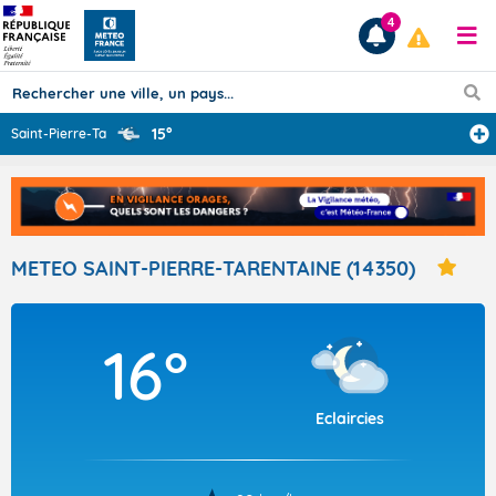
4
15°
Saint-Pierre-Ta
...
Prévisions
TOUS LES RÉSULTATS
METEO SAINT-PIERRE-TARENTAINE (14350)
Articles
16°
Eclaircies