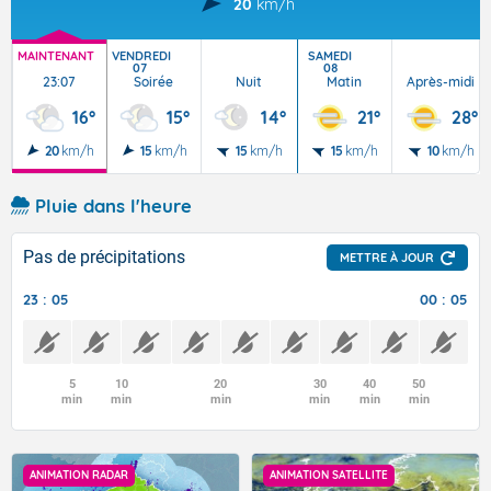
20
km/h
MAINTENANT
VENDREDI
SAMEDI
07
08
23:07
Soirée
Nuit
Matin
Après-midi
16°
15°
14°
21°
28°
20
km/h
15
km/h
15
km/h
15
km/h
10
km/h
Pluie dans l'heure
Pas de précipitations
METTRE À JOUR
23 : 05
00 : 05
5
10
20
30
40
50
min
min
min
min
min
min
ANIMATION RADAR
ANIMATION SATELLITE