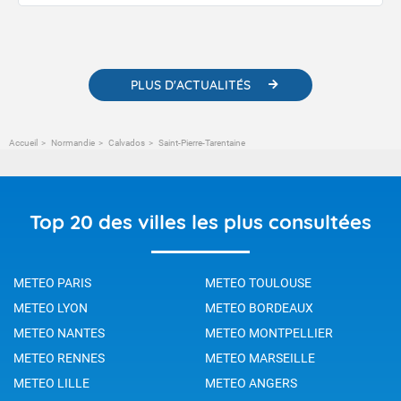
publications. Vous y trouverez également des liens utiles vers nos
contenus pédagogiques concernant les phénomènes
météorologiques et des informations scientifiques sur le
changement climatique.
PLUS D'ACTUALITÉS
Accueil
Normandie
Calvados
Saint-Pierre-Tarentaine
Top 20 des villes les plus consultées
METEO PARIS
METEO TOULOUSE
METEO LYON
METEO BORDEAUX
METEO NANTES
METEO MONTPELLIER
METEO RENNES
METEO MARSEILLE
METEO LILLE
METEO ANGERS