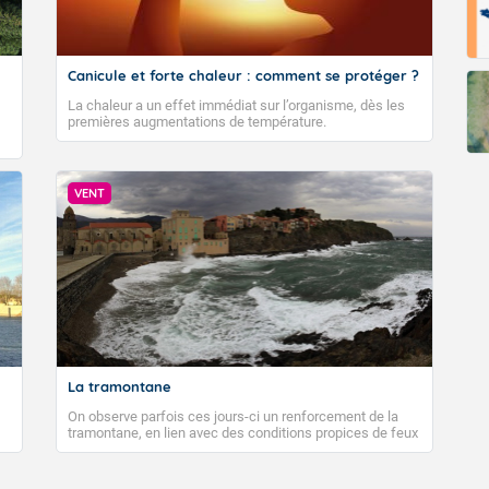
Fermer
Canicule et forte chaleur : comment se protéger ?
La chaleur a un effet immédiat sur l’organisme, dès les
premières augmentations de température.
VENT
La tramontane
On observe parfois ces jours-ci un renforcement de la
tramontane, en lien avec des conditions propices de feux
de forêt. Mais qu'est-ce que la tramontane ? Quelles sont
ses caractéristiques ? La tramontane est un vent
turbulent soufflant de secteur nord-ouest à nord, ou ouest