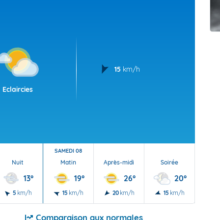
t Futuna
oid
15
km/h
Eclaircies
SAMEDI 08
Nuit
Matin
Après-midi
Soirée
Nu
13°
19°
26°
20°
5
km/h
15
km/h
20
km/h
15
km/h
5
Comparaison aux normales