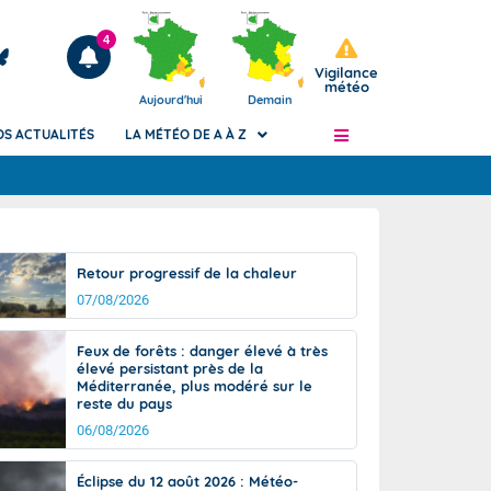
4
Vigilance
météo
Aujourd'hui
Demain
OS ACTUALITÉS
LA MÉTÉO DE A À Z
Articles
ngers
Retour progressif de la chaleur
Phénomènes dangereux de J+2 à J+7
07/08/2026
civile
Avertissement pluies intenses à l'échelle
des communes (Apic)
és
Feux de forêts : danger élevé à très
Bulletins Marine
élevé persistant près de la
Méditerranée, plus modéré sur le
ateur de
Bulletins d'estimation du risque
reste du pays
d'avalanche
06/08/2026
-pompier
Météo des forêts
Vigicrues
Éclipse du 12 août 2026 : Météo-