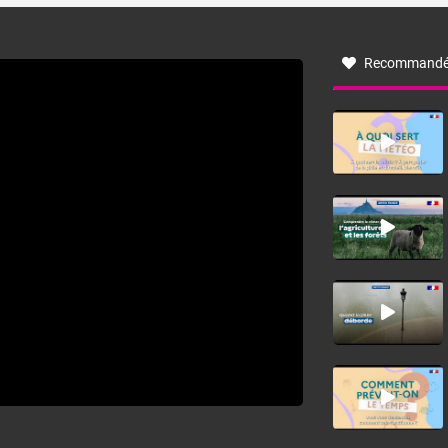
à nord-ouest, dans un secteur qui part du Roussillon à la
vallée de l’Aude et à l’ouest de l’Hérault. L’étymologie de
ce vent vient du latin trasmontanus, signifiant au-delà des
monts, en allusion aux régions montagneuses d’où
Recommandé
provient ce vent.