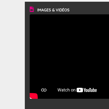
vitesse moyenne de 50 km/h et atteindre 80 à 100 km/h
en rafales, parfois davantage. Il parcourt la basse vallée
du Rhône et la Provence et envahit le littoral
IMAGES & VIDÉOS
méditerranéen à partir de la Camargue.