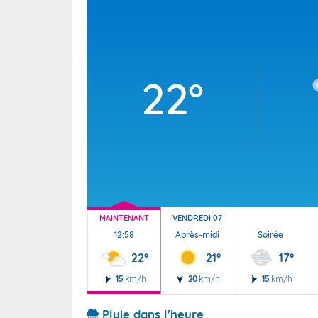
Wallis e
Grand fr
22°
MAINTENANT
VENDREDI 07
12:58
Après-midi
Soirée
22°
21°
17°
15
km/h
20
km/h
15
km/h
Pluie dans l'heure