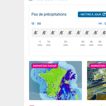
Pas de précipitations
METTRE À JOUR
13 : 00
14 : 
5
10
20
30
40
50
min
min
min
min
min
min
ANIMATION RADAR
ANIMATION 