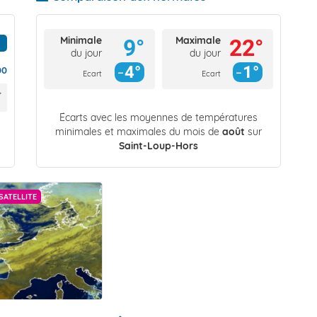
Minimale
Maximale
9°
22°
du jour
du jour
4°
1°
00
Ecart
Ecart
Écarts avec les moyennes de températures
minimales et maximales du mois de
août
sur
Saint-Loup-Hors
SATELLITE