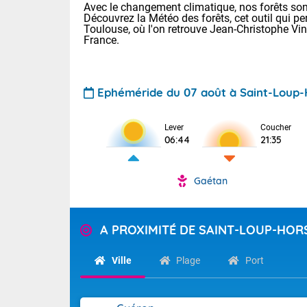
Avec le changement climatique, nos forêts sont
Découvrez la Météo des forêts, cet outil qui pe
Toulouse, où l'on retrouve Jean-Christophe Vi
France.
Ephéméride du 07 août à Saint-Loup-
Voici les tem
Lever
Coucher
06:44
21:35
: 18/25 Paris
Clermont-Fd :
Limoges : 21/
Gaétan
Lille : 18/26
TENDANCE P
Cet après-mi
Pour la sema
A PROXIMITÉ DE SAINT-LOUP-HOR
Calme, enso
Cette semain
temps devrait 
Ville
Plage
Port
La journée s'
territoire. Se
Tendance des
chaîne des Py
2026 :
mistral souff