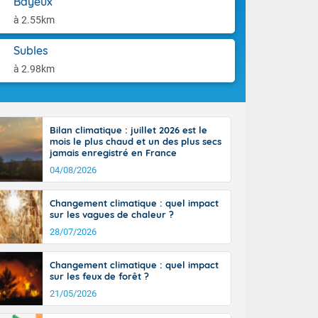
Bayeux
aison.
n peu moins
à 2.55km
t 25 à 30
0 à 35 degrés
Subles
rranéen.
à 2.98km
Bilan climatique : juillet 2026 est le
-France jusque
mois le plus chaud et un des plus secs
sur la Corse.
jamais enregistré en France
des Pyrénées,
04/08/2026
. En marge de
rection de la
Changement climatique : quel impact
di. En soirée,
sur les vagues de chaleur ?
 sur
e thermomètre
28/07/2026
squ'à 22 à 24,
culier, sur le
Changement climatique : quel impact
, hors côtes
sur les feux de forêt ?
nt 38 ou 39
21/05/2026