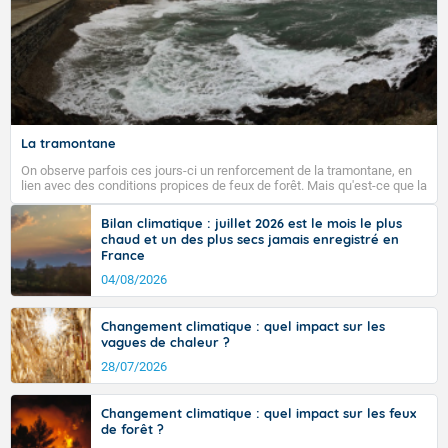
Fermer
La tramontane
On observe parfois ces jours-ci un renforcement de la tramontane, en
lien avec des conditions propices de feux de forêt. Mais qu'est-ce que la
tramontane ? Quelles sont ses caractéristiques ? La tramontane est un
vent turbulent soufflant de secteur nord-ouest à nord, ou ouest à nord-
Bilan climatique : juillet 2026 est le mois le plus
ouest, dans un secteur qui part du Roussillon à la vallée de l’Aude et à
chaud et un des plus secs jamais enregistré en
l’ouest de l’Hérault. L’étymologie de ce vent vient du latin trasmontanus,
France
signifiant au-delà des monts, en allusion aux régions montagneuses
d’où provient ce vent.
04/08/2026
Changement climatique : quel impact sur les
vagues de chaleur ?
28/07/2026
Changement climatique : quel impact sur les feux
de forêt ?