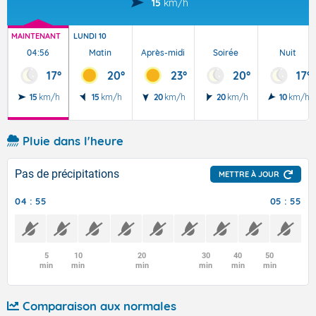
15
km/h
MAINTENANT
LUNDI 10
04:56
Matin
Après-midi
Soirée
Nuit
17°
20°
23°
20°
17°
15
km/h
15
km/h
20
km/h
20
km/h
10
km/h
Pluie dans l'heure
Pas de précipitations
METTRE À JOUR
04 : 55
05 : 55
5
10
20
30
40
50
min
min
min
min
min
min
Comparaison aux normales