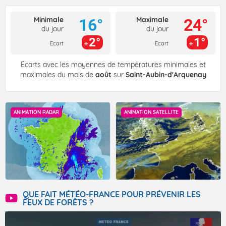
Minimale
Maximale
16°
24°
du jour
du jour
2°
1°
Ecart
Ecart
Écarts avec les moyennes de températures minimales et
maximales du mois de
août
sur
Saint-Aubin-d'Arquenay
ANIMATION RADAR
ANIMATION SATELLITE
QUE FAIT MÉTÉO-FRANCE POUR PRÉVENIR LES
FEUX DE FORÊTS ?