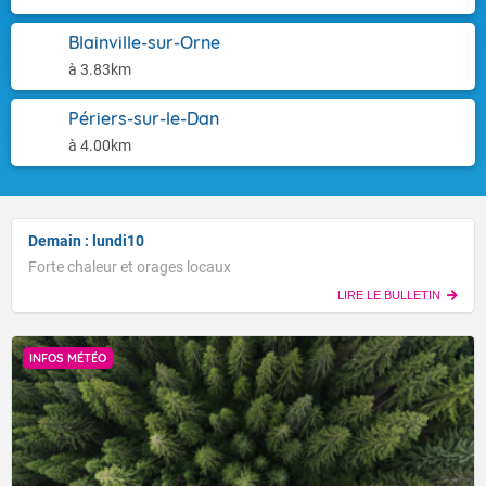
Blainville-sur-Orne
à 3.83km
Périers-sur-le-Dan
à 4.00km
Demain : lundi10
Forte chaleur et orages locaux
LIRE LE BULLETIN
INFOS MÉTÉO