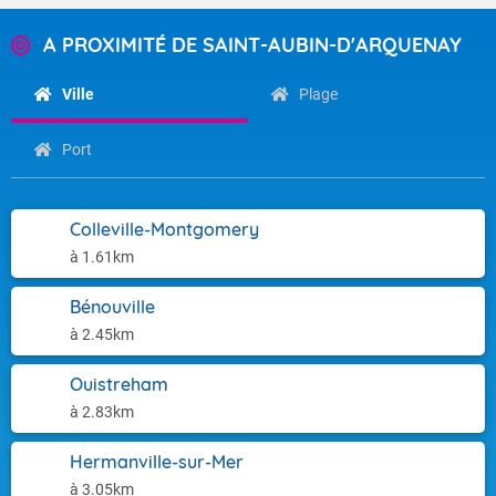
A PROXIMITÉ DE SAINT-AUBIN-D'ARQUENAY
Ville
Plage
Port
Colleville-Montgomery
à 1.61km
Bénouville
à 2.45km
Ouistreham
à 2.83km
Hermanville-sur-Mer
à 3.05km