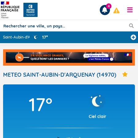
4
17°
Saint-Aubin-d'A
...
Prévisions
TOUS LES RÉSULTATS
METEO SAINT-AUBIN-D'ARQUENAY (14970)
Articles
17°
Ciel clair