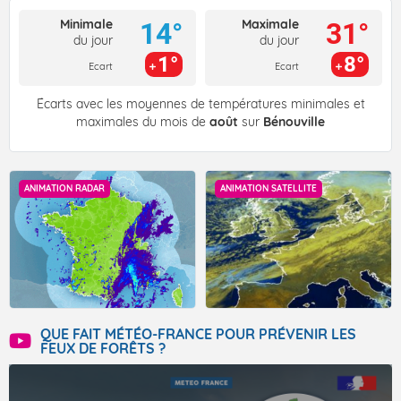
Minimale
Maximale
14°
31°
du jour
du jour
1°
8°
Ecart
Ecart
Écarts avec les moyennes de températures minimales et
maximales du mois de
août
sur
Bénouville
ANIMATION RADAR
ANIMATION SATELLITE
QUE FAIT MÉTÉO-FRANCE POUR PRÉVENIR LES
FEUX DE FORÊTS ?