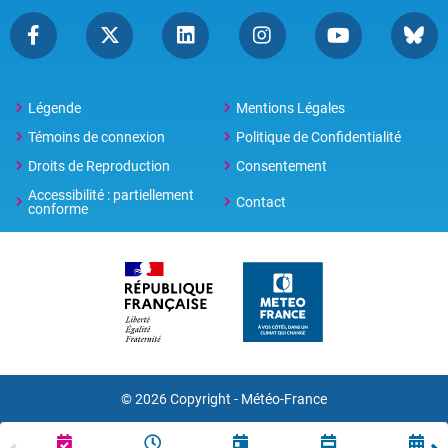
Légende
Mentions Légales
Témoins de connexion
Politique de Confidentialité
Droits de Reproduction
Consentement
Accessibilité : partiellement
Contact
conforme
© 2026 Copyright -
Météo-France