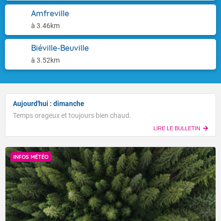
Amfreville
à 3.46km
Biéville-Beuville
à 3.52km
Aujourd'hui : dimanche
Temps orageux et toujours bien chaud.
LIRE LE BULLETIN
INFOS MÉTÉO