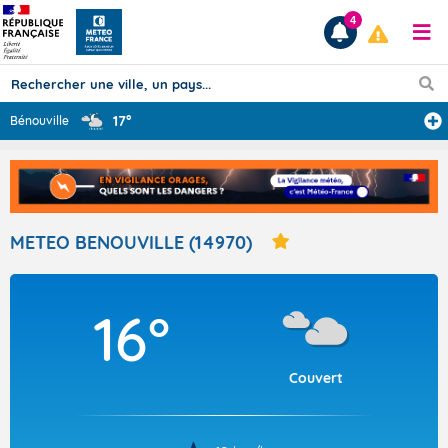
4
17°
Bénouville
Prévisions
TOUS LES RÉSULTATS
METEO BENOUVILLE (14970)
Articles
16°
Couvert