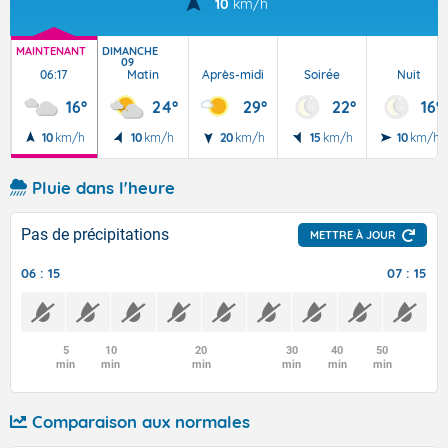
10
km/h
MAINTENANT
DIMANCHE
09
06:17
Matin
Après-midi
Soirée
Nuit
16°
24°
29°
22°
16°
10
km/h
10
km/h
20
km/h
15
km/h
10
km/h
Pluie dans l'heure
Pas de précipitations
METTRE À JOUR
06 : 15
07 : 15
5
10
20
30
40
50
min
min
min
min
min
min
Comparaison aux normales