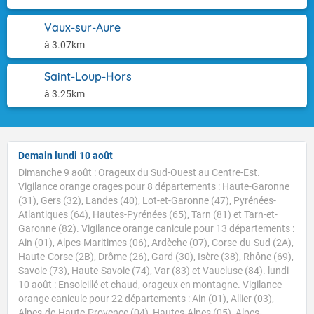
Vaux-sur-Aure
à 3.07km
Saint-Loup-Hors
à 3.25km
Demain lundi 10 août
Dimanche 9 août : Orageux du Sud-Ouest au Centre-Est.
Vigilance orange orages pour 8 départements : Haute-Garonne
(31), Gers (32), Landes (40), Lot-et-Garonne (47), Pyrénées-
Atlantiques (64), Hautes-Pyrénées (65), Tarn (81) et Tarn-et-
Garonne (82). Vigilance orange canicule pour 13 départements :
Ain (01), Alpes-Maritimes (06), Ardèche (07), Corse-du-Sud (2A),
Haute-Corse (2B), Drôme (26), Gard (30), Isère (38), Rhône (69),
Savoie (73), Haute-Savoie (74), Var (83) et Vaucluse (84). lundi
10 août : Ensoleillé et chaud, orageux en montagne. Vigilance
orange canicule pour 22 départements : Ain (01), Allier (03),
Alpes-de-Haute-Provence (04), Hautes-Alpes (05), Alpes-