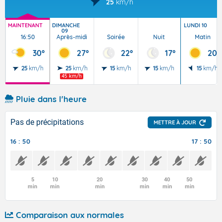
25
km/h
MAINTENANT
DIMANCHE
LUNDI 10
09
16:50
Après-midi
Soirée
Nuit
Matin
30°
27°
22°
17°
20°
25
km/h
25
km/h
15
km/h
15
km/h
15
km/h
45 km/h
Pluie dans l'heure
Pas de précipitations
METTRE À JOUR
16 : 50
17 : 50
5
10
20
30
40
50
min
min
min
min
min
min
Comparaison aux normales