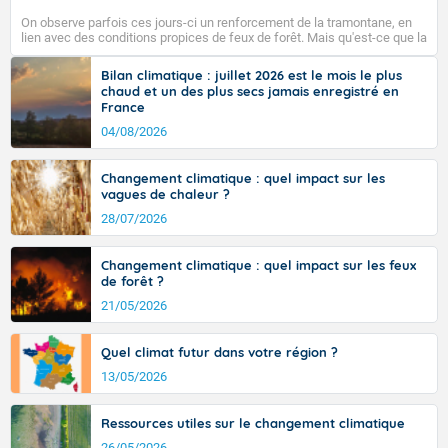
localement jusqu'à 24/26 degrés près de la Grande
On observe parfois ces jours-ci un renforcement de la tramontane, en
bleue. Les maximales s'inscrivent entre 22 et 25 degrés
lien avec des conditions propices de feux de forêt. Mais qu'est-ce que la
sur les côtes de Manche et sur le nord Bretagne, 30 à
tramontane ? Quelles sont ses caractéristiques ? La tramontane est un
vent turbulent soufflant de secteur nord-ouest à nord, ou ouest à nord-
35 sur le reste de l'hexagone, et jusqu'à 36 à 39 degrés
Bilan climatique : juillet 2026 est le mois le plus
ouest, dans un secteur qui part du Roussillon à la vallée de l’Aude et à
chaud et un des plus secs jamais enregistré en
en basse vallée du Rhône, dans l'intérieur de la
l’ouest de l’Hérault. L’étymologie de ce vent vient du latin trasmontanus,
France
Provence.
signifiant au-delà des monts, en allusion aux régions montagneuses
d’où provient ce vent.
04/08/2026
Changement climatique : quel impact sur les
Fermer
vagues de chaleur ?
28/07/2026
Changement climatique : quel impact sur les feux
de forêt ?
21/05/2026
Quel climat futur dans votre région ?
13/05/2026
Ressources utiles sur le changement climatique
26/05/2026