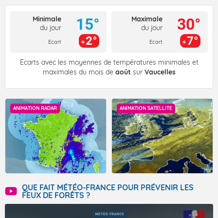
Minimale
Maximale
15°
30°
du jour
du jour
2°
7°
Ecart
Ecart
Écarts avec les moyennes de températures minimales et
maximales du mois de
août
sur
Vaucelles
ANIMATION RADAR
ANIMATION SATELLITE
QUE FAIT MÉTÉO-FRANCE POUR PRÉVENIR LES
FEUX DE FORÊTS ?