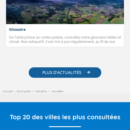
Glossaire
De l’anticyclone au vortex polaire, consultez notre glossaire météo et
climat. Non exhaustif, il est mis à jour régulièrement, au fil de nos
publications. Vous y trouverez également des liens utiles vers nos
contenus pédagogiques concernant les phénomènes
météorologiques et des informations scientifiques sur le
changement climatique.
PLUS D'ACTUALITÉS
Accueil
Normandie
Calvados
Vaucelles
Top 20 des villes les plus consultées