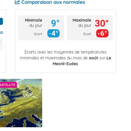
Comparaison aux normales
Minimale
Maximale
9°
30°
du jour
du jour
4°
6°
30
Ecart
Ecart
Écarts avec les moyennes de températures
minimales et maximales du mois de
août
sur
Le
Mesnil-Eudes
SATELLITE