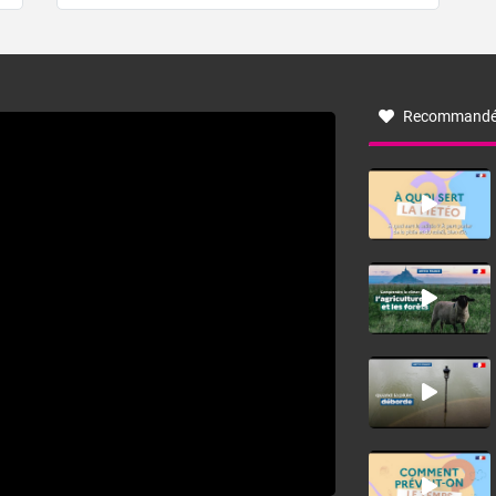
de forêt. Mais qu'est-ce que la tramontane ? Quelles sont
ses caractéristiques ? La tramontane est un vent
turbulent soufflant de secteur nord-ouest à nord, ou ouest
à nord-ouest, dans un secteur qui part du Roussillon à la
vallée de l’Aude et à l’ouest de l’Hérault. L’étymologie de
ce vent vient du latin trasmontanus, signifiant au-delà des
monts, en allusion aux régions montagneuses d’où
Recommandé
provient ce vent.