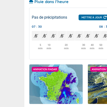
Pluie dans l'heure
Pas de précipitations
METTRE À JOUR
07 : 30
08 : 
5
10
20
30
40
50
min
min
min
min
min
min
ANIMATION RADAR
ANIMATION 