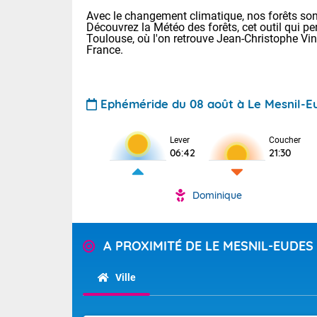
Avec le changement climatique, nos forêts sont
Découvrez la Météo des forêts, cet outil qui pe
Toulouse, où l'on retrouve Jean-Christophe Vi
France.
Ephéméride du 08 août à Le Mesnil-E
Voici les tem
Lever
Coucher
: 13/28 Paris
06:42
21:30
Clermont-Fd :
Limoges : 19/
Lille : 14/29
Dominique
TENDANCE P
Aujourd'hui 
Pour la sema
Très chaud
A PROXIMITÉ DE LE MESNIL-EUDES
départemen
Au niveau du 
températures 
Maritimes 
Ville
(26), Gard 
Tendance des
(83), et Vau
2026 :