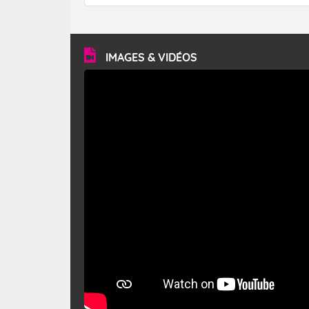
forêt. Mais qu'est-ce que le mistral ? Quelles sont ses
caractéristiques ? Le mistral est un vent régional,
turbulent et généralement sec, pouvant souffler à une
vitesse moyenne de 50 km/h et atteindre 80 à 100 km/h
en rafales, parfois davantage. Il parcourt la basse vallée
du Rhône et la Provence et envahit le littoral
IMAGES & VIDÉOS
méditerranéen à partir de la Camargue.