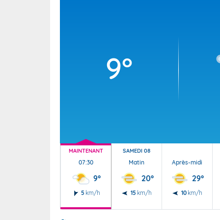
Wallis e
Grand fr
9°
MAINTENANT
SAMEDI 08
07:30
Matin
Après-midi
9°
20°
29°
5
km/h
15
km/h
10
km/h