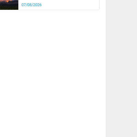
07/08/2026
rée
Nuit
22°
17°
km/h
5
km/h