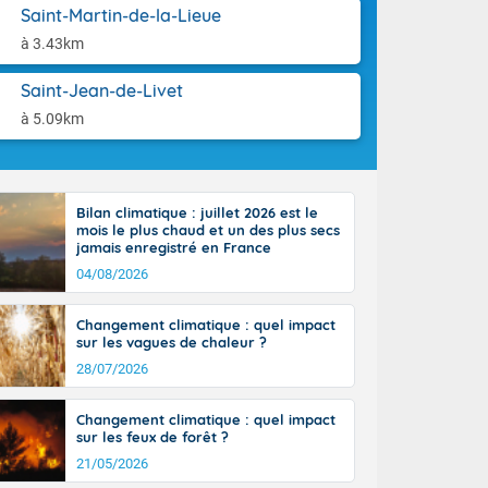
-France jusque
aison.
Saint-Martin-de-la-Lieue
ue sur la Corse
à 3.43km
 beauté le
chaine des
Saint-Jean-de-Livet
r moments. En
gagne en
à 5.09km
artie d'après-
de nuit
ces orages,
u jour, le
Bilan climatique : juillet 2026 est le
lus au sud,
mois le plus chaud et un des plus secs
en hausse, en
jamais enregistré en France
 quasi-
04/08/2026
pays et même
Changement climatique : quel impact
sur les vagues de chaleur ?
28/07/2026
Changement climatique : quel impact
sur les feux de forêt ?
21/05/2026