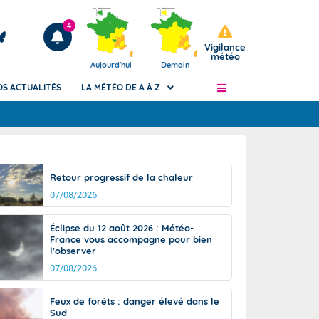
4
Vigilance
météo
Aujourd'hui
Demain
OS ACTUALITÉS
LA MÉTÉO DE A À Z
Articles
ngers
Retour progressif de la chaleur
Phénomènes dangereux de J+2 à J+7
07/08/2026
civile
Avertissement pluies intenses à l'échelle
des communes (Apic)
és
Éclipse du 12 août 2026 : Météo-
Bulletins Marine
France vous accompagne pour bien
l'observer
ateur de
Bulletins d'estimation du risque
d'avalanche
07/08/2026
-pompier
Météo des forêts
Feux de forêts : danger élevé dans le
Vigicrues
Sud