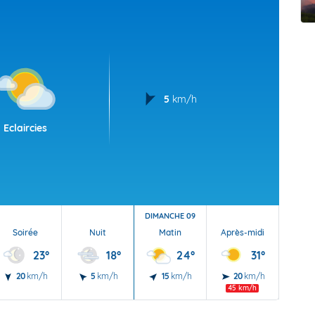
t Futuna
oid
5
km/h
Eclaircies
DIMANCHE 09
Soirée
Nuit
Matin
Après-midi
Soi
23°
18°
24°
31°
20
km/h
5
km/h
15
km/h
20
km/h
15
45 km/h