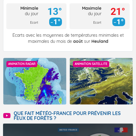
Minimale
Maximale
13°
21°
du jour
du jour
1°
1°
Ecart
Ecart
Écarts avec les moyennes de températures minimales et
maximales du mois de
août
sur
Heuland
ANIMATION RADAR
ANIMATION SATELLITE
QUE FAIT MÉTÉO-FRANCE POUR PRÉVENIR LES
FEUX DE FORÊTS ?