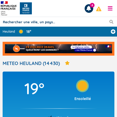
4
18°
Heuland
Prévisions
TOUS LES RÉSULTATS
METEO HEULAND (14430)
Articles
19°
Ensoleillé