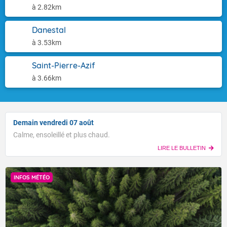
à 2.82km
Danestal
à 3.53km
Saint-Pierre-Azif
à 3.66km
Demain vendredi 07 août
Calme, ensoleillé et plus chaud.
LIRE LE BULLETIN
INFOS MÉTÉO