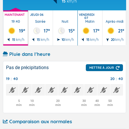
15
km/h
MAINTENANT
JEUDI 06
VENDREDI
07
19:40
Soirée
Nuit
Matin
Après-midi
19°
17°
15°
17°
21°
15
km/h
15
km/h
10
km/h
15
km/h
20
km/h
Pluie dans l'heure
Pas de précipitations
METTRE À JOUR
19 : 40
20 : 40
5
10
20
30
40
50
min
min
min
min
min
min
Comparaison aux normales