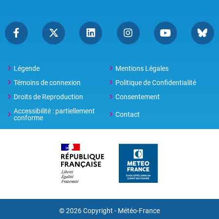
Légende
Mentions Légales
Témoins de connexion
Politique de Confidentialité
Droits de Reproduction
Consentement
Accessibilité : partiellement
Contact
conforme
© 2026 Copyright -
Météo-France