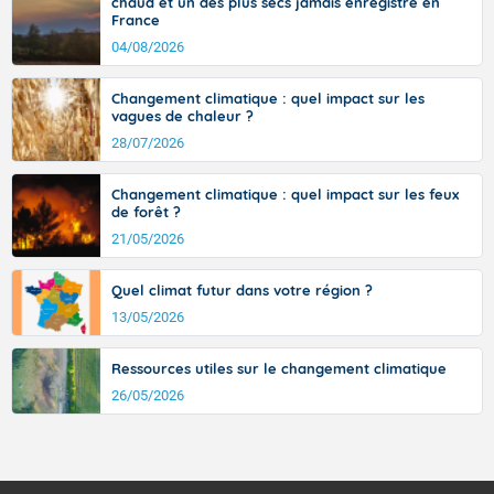
chaud et un des plus secs jamais enregistré en
l’ouest de l’Hérault. L’étymologie de ce vent vient du latin trasmontanus,
sont comprises entre 30 et 36 dans l'intérieur du pays,
France
signifiant au-delà des monts, en allusion aux régions montagneuses
avec des pointes jusqu'à 37 à 38 degrés dans l'arrière-
d’où provient ce vent.
04/08/2026
pays varois et en vallée de la Garonne.
Changement climatique : quel impact sur les
vagues de chaleur ?
Fermer
28/07/2026
Changement climatique : quel impact sur les feux
de forêt ?
21/05/2026
Quel climat futur dans votre région ?
13/05/2026
Ressources utiles sur le changement climatique
26/05/2026