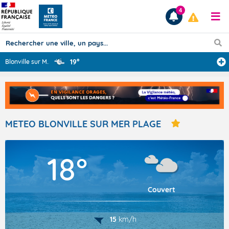
4
19°
Blonville sur M
...
Prévisions
TOUS LES RÉSULTATS
METEO BLONVILLE SUR MER PLAGE
Articles
18°
Couvert
15
km/h