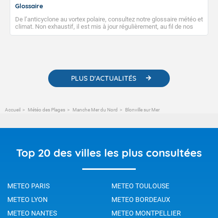
Glossaire
De l’anticyclone au vortex polaire, consultez notre glossaire météo et
climat. Non exhaustif, il est mis à jour régulièrement, au fil de nos
publications. Vous y trouverez également des liens utiles vers nos
contenus pédagogiques concernant les phénomènes
météorologiques et des informations scientifiques sur le
changement climatique.
PLUS D'ACTUALITÉS
Accueil
Météo des Plages
Manche Mer du Nord
Blonville sur Mer
Top 20 des villes les plus consultées
METEO PARIS
METEO TOULOUSE
METEO LYON
METEO BORDEAUX
METEO NANTES
METEO MONTPELLIER