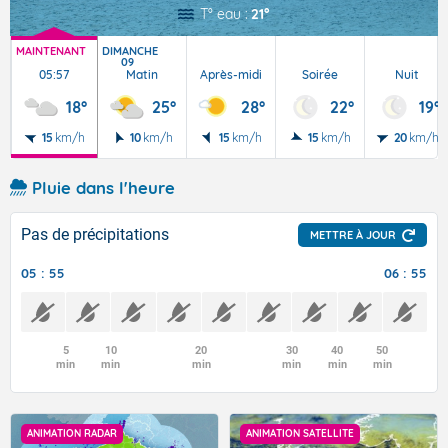
T° eau :
21°
MAINTENANT
DIMANCHE
09
05:57
Matin
Après-midi
Soirée
Nuit
18°
25°
28°
22°
19°
15
km/h
10
km/h
15
km/h
15
km/h
20
km/h
Pluie dans l'heure
Pas de précipitations
METTRE À JOUR
05 : 55
06 : 55
5
10
20
30
40
50
min
min
min
min
min
min
ANIMATION RADAR
ANIMATION SATELLITE