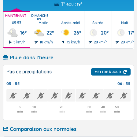
T° eau :
19°
MAINTENANT
DIMANCHE
09
05:53
Matin
Après-midi
Soirée
Nuit
16°
22°
26°
20°
17°
5
km/h
10
km/h
15
km/h
20
km/h
20
km/h
Pluie dans l'heure
Pas de précipitations
METTRE À JOUR
05 : 55
06 : 55
5
10
20
30
40
50
min
min
min
min
min
min
Comparaison aux normales