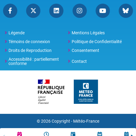
Légende
Mentions Légales
Témoins de connexion
Politique de Confidentialité
Droits de Reproduction
Consentement
Accessibilité : partiellement
Contact
conforme
© 2026 Copyright -
Météo-France