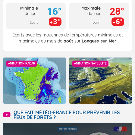
Minimale
Maximale
16°
28°
du jour
du jour
3°
6°
Ecart
Ecart
Écarts avec les moyennes de températures minimales et
maximales du mois de
août
sur
Longues-sur-Mer
ANIMATION RADAR
ANIMATION SATELLITE
QUE FAIT MÉTÉO-FRANCE POUR PRÉVENIR LES
FEUX DE FORÊTS ?