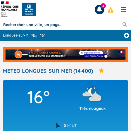
4
16°
Longues-sur-Mer
...
Prévisions
TOUS LES RÉSULTATS
METEO LONGUES-SUR-MER (14400)
Articles
16°
Très nuageux
5
km/h