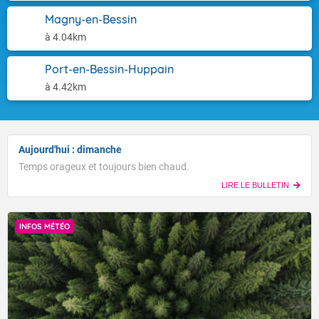
Magny-en-Bessin
à 4.04km
Port-en-Bessin-Huppain
à 4.42km
Aujourd'hui : dimanche
Temps orageux et toujours bien chaud.
LIRE LE BULLETIN
INFOS MÉTÉO