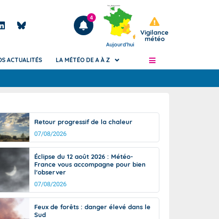
4
Vigilance
météo
Aujourd'hui
OS ACTUALITÉS
LA MÉTÉO DE A À Z
Articles
ngers
Retour progressif de la chaleur
Phénomènes dangereux de J+2 à J+7
07/08/2026
civile
Avertissement pluies intenses à l'échelle
des communes (Apic)
és
Éclipse du 12 août 2026 : Météo-
Bulletins Marine
France vous accompagne pour bien
l'observer
ateur de
Bulletins d'estimation du risque
d'avalanche
07/08/2026
-pompier
Météo des forêts
Feux de forêts : danger élevé dans le
Vigicrues
Sud