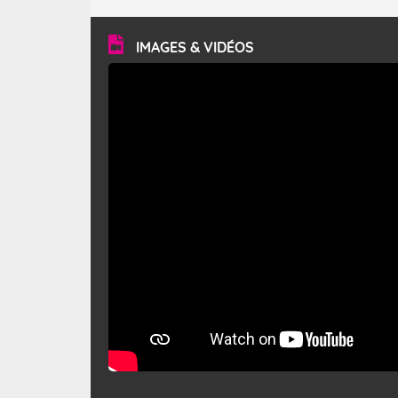
turbulent et généralement sec, pouvant souffler à une
vitesse moyenne de 50 km/h et atteindre 80 à 100 km/h
en rafales, parfois davantage. Il parcourt la basse vallée
du Rhône et la Provence et envahit le littoral
IMAGES & VIDÉOS
méditerranéen à partir de la Camargue.