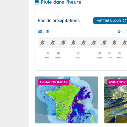
Pluie dans l'heure
Pas de précipitations
METTRE À JOUR
03 : 15
04 : 
5
10
20
30
40
50
min
min
min
min
min
min
ANIMATION RADAR
ANIMATION 