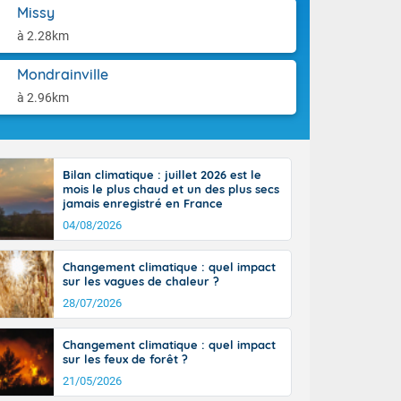
orages
aison.
Missy
ne, le Poitou-
à 2.28km
 de 8 à 13
re 26 sur le
Mondrainville
 nouveau
 dans le sud-
à 2.96km
Bilan climatique : juillet 2026 est le
mois le plus chaud et un des plus secs
jamais enregistré en France
04/08/2026
Changement climatique : quel impact
sur les vagues de chaleur ?
28/07/2026
Changement climatique : quel impact
sur les feux de forêt ?
21/05/2026