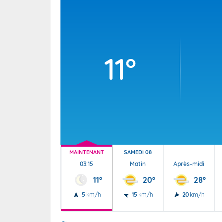
Wallis e
Grand fr
11°
MAINTENANT
SAMEDI 08
03:15
Matin
Après-midi
11°
20°
28°
5
km/h
15
km/h
20
km/h