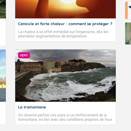
Canicule et forte chaleur : comment se protéger ?
La chaleur a un effet immédiat sur l’organisme, dès les
premières augmentations de température.
VENT
La tramontane
On observe parfois ces jours-ci un renforcement de la
tramontane, en lien avec des conditions propices de feux
de forêt. Mais qu'est-ce que la tramontane ? Quelles sont
ses caractéristiques ? La tramontane est un vent