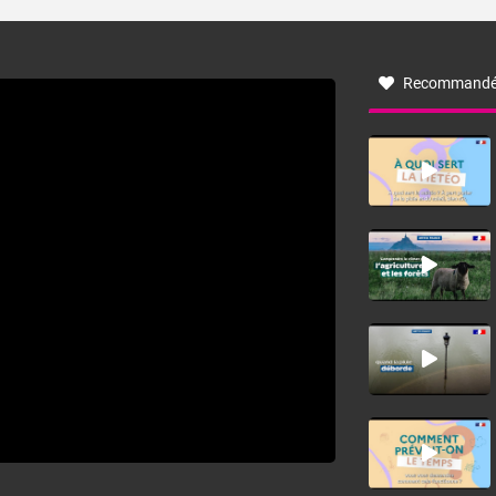
turbulent soufflant de secteur nord-ouest à nord, ou ouest
à nord-ouest, dans un secteur qui part du Roussillon à la
vallée de l’Aude et à l’ouest de l’Hérault. L’étymologie de
ce vent vient du latin trasmontanus, signifiant au-delà des
monts, en allusion aux régions montagneuses d’où
Recommandé
provient ce vent.