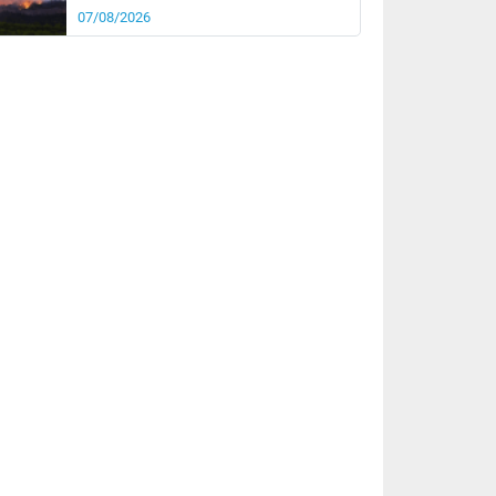
07/08/2026
rée
Nuit
22°
16°
km/h
10
km/h