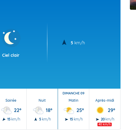
t Futuna
oid
5
km/h
Ciel clair
DIMANCHE 09
Soirée
Nuit
Matin
Après-midi
Soi
22°
18°
25°
29°
15
km/h
5
km/h
15
km/h
20
km/h
20
40 km/h