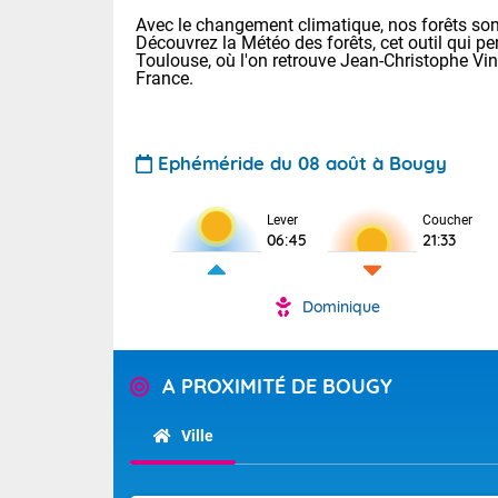
Avec le changement climatique, nos forêts sont
Découvrez la Météo des forêts, cet outil qui pe
Toulouse, où l'on retrouve Jean-Christophe Vi
France.
Ephéméride du 08 août à Bougy
Lever
Coucher
Voici les tem
06:45
21:33
31 Lyon : 35 
: 32 Nancy : 
32 Lille : 28 
Dominique
TENDANCE P
Demain : sam
Pour la sema
Très chaud
A PROXIMITÉ DE BOUGY
Au niveau du 
En matinée, le
températures 
Ville
Le soleil domi
Tendance des
donnent quel
2026 :
sur les Pyrén