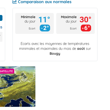
Comparaison aux normales
Minimale
Maximale
11°
30°
du jour
du jour
2°
6°
15
Ecart
Ecart
Écarts avec les moyennes de températures
minimales et maximales du mois de
août
sur
Bougy
SATELLITE