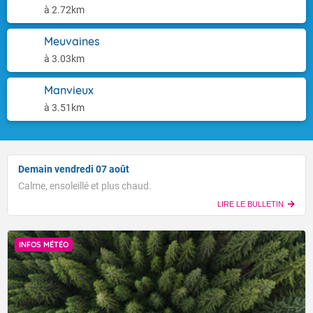
à 2.72km
Meuvaines
à 3.03km
Manvieux
à 3.51km
Demain vendredi 07 août
Calme, ensoleillé et plus chaud.
LIRE LE BULLETIN
INFOS MÉTÉO