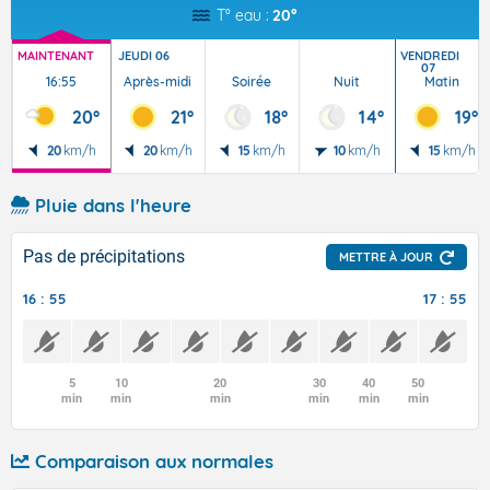
T° eau :
20°
MAINTENANT
JEUDI 06
VENDREDI
07
16:55
Après-midi
Soirée
Nuit
Matin
20°
21°
18°
14°
19°
20
km/h
20
km/h
15
km/h
10
km/h
15
km/h
Pluie dans l'heure
Pas de précipitations
METTRE À JOUR
16 : 55
17 : 55
5
10
20
30
40
50
min
min
min
min
min
min
Comparaison aux normales