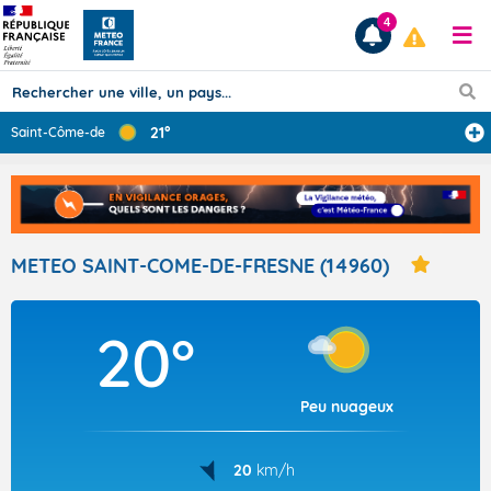
4
21°
Saint-Côme-de-F
...
Prévisions
TOUS LES RÉSULTATS
METEO SAINT-COME-DE-FRESNE (14960)
Articles
20°
Peu nuageux
20
km/h