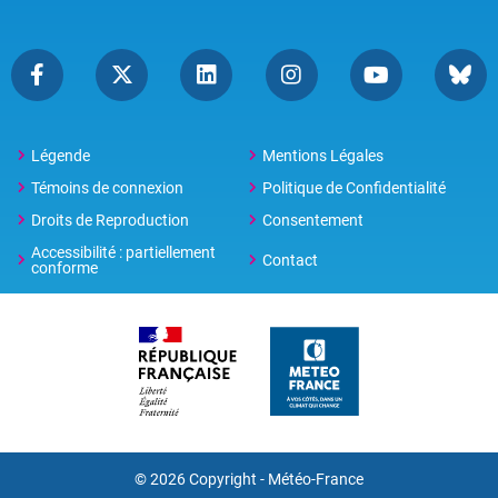
Légende
Mentions Légales
Témoins de connexion
Politique de Confidentialité
Droits de Reproduction
Consentement
Accessibilité : partiellement
Contact
conforme
© 2026 Copyright -
Météo-France