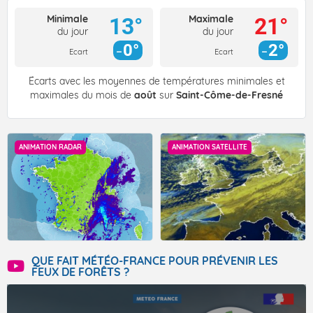
Minimale
Maximale
13°
21°
du jour
du jour
0°
2°
Ecart
Ecart
Écarts avec les moyennes de températures minimales et
maximales du mois de
août
sur
Saint-Côme-de-Fresné
ANIMATION RADAR
ANIMATION SATELLITE
QUE FAIT MÉTÉO-FRANCE POUR PRÉVENIR LES
FEUX DE FORÊTS ?