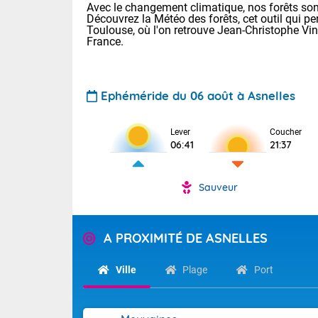
Avec le changement climatique, nos forêts sont
Découvrez la Météo des forêts, cet outil qui pe
Toulouse, où l'on retrouve Jean-Christophe Vi
France.
Ephéméride du 06 août à Asnelles
Voici les tem
Lever
Coucher
06:41
21:37
Lyon : 32 Bia
25 Nancy : 28
31 Lille : 24 
Sauveur
Demain : jeud
TENDANCE P
Risque ora
Pour la sema
A PROXIMITÉ DE ASNELLES
Vigilance ora
Cette semain
devrait rester
Ville
Plage
Port
(2A), Haute-C
(84). Sur le 
Tendance des
de journée, l
2026 :
Sur les crête