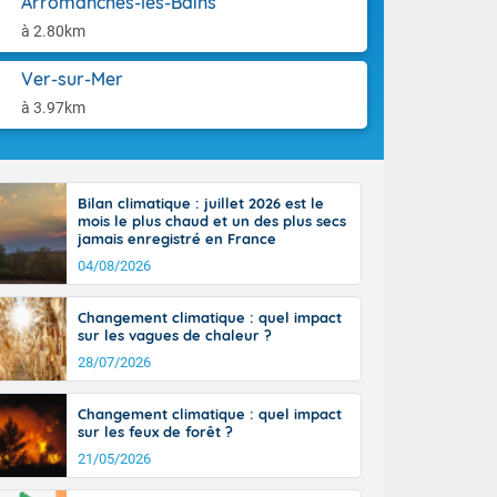
Arromanches-les-Bains
aison.
n ensoleillée,
à 2.80km
 nuages
sionner une
Ver-sur-Mer
lpes
iques, le vent
à 3.97km
et tramontane
. Les
. Il fait 12 à
uages, elles
Bilan climatique : juillet 2026 est le
terranéen et
mois le plus chaud et un des plus secs
ste sur le
jamais enregistré en France
ales
04/08/2026
Rhône-Alpes à
 terres et 20
Changement climatique : quel impact
sur les vagues de chaleur ?
28/07/2026
Changement climatique : quel impact
sur les feux de forêt ?
21/05/2026