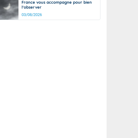
France vous accompagne pour bien
l'observer
03/08/2026
rée
Nuit
18°
14°
km/h
5
km/h