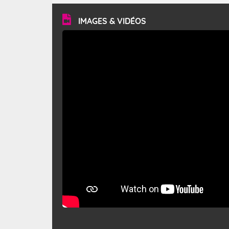
vitesse moyenne de 50 km/h et atteindre 80 à 100 km/h
en rafales, parfois davantage. Il parcourt la basse vallée
du Rhône et la Provence et envahit le littoral
IMAGES & VIDÉOS
méditerranéen à partir de la Camargue.