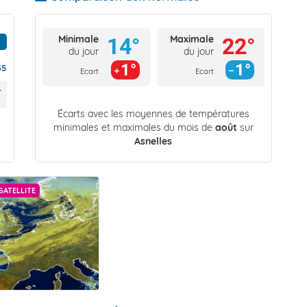
Minimale
Maximale
14°
22°
du jour
du jour
1°
1°
35
Ecart
Ecart
Écarts avec les moyennes de températures
minimales et maximales du mois de
août
sur
Asnelles
SATELLITE