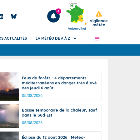
4
Vigilance
météo
Aujourd'hui
OS ACTUALITÉS
LA MÉTÉO DE A À Z
Articles
ngers
Feux de forêts : 4 départements
Phénomènes dangereux de J+2 à J+7
méditerranéens en danger très élevé
civile
dès jeudi 6 août
Avertissement pluies intenses à l'échelle
des communes (Apic)
05/08/2026
és
Bulletins Marine
Baisse temporaire de la chaleur, sauf
ateur de
Bulletins d'estimation du risque
dans le Sud-Est
d'avalanche
05/08/2026
-pompier
Météo des forêts
Vigicrues
Éclipse du 12 août 2026 : Météo-