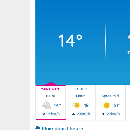
Wallis e
Grand fr
14°
T
MAINTENANT
JEUDI 06
04:36
Matin
Après-midi
14°
18°
21°
15
km/h
20
km/h
20
km/h
Pluie dans l'heure