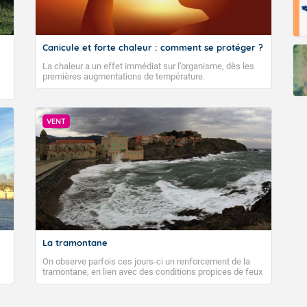
Canicule et forte chaleur : comment se protéger ?
La chaleur a un effet immédiat sur l’organisme, dès les
premières augmentations de température.
VENT
La tramontane
On observe parfois ces jours-ci un renforcement de la
tramontane, en lien avec des conditions propices de feux
de forêt. Mais qu'est-ce que la tramontane ? Quelles sont
ses caractéristiques ? La tramontane est un vent
turbulent soufflant de secteur nord-ouest à nord, ou ouest