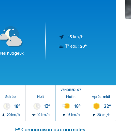
t Futuna
oid
15
km/h
T° eau :
20°
rès nuageux
VENDREDI 07
Soirée
Nuit
Matin
Après-midi
Soi
18°
13°
18°
22°
20
km/h
10
km/h
15
km/h
20
km/h
20
Comparaison aux normales