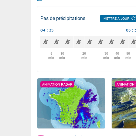
Pas de précipitations
METTRE À JOUR
04 : 35
05 : 
5
10
20
30
40
50
min
min
min
min
min
min
ANIMATION RADAR
ANIMATION 