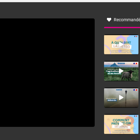
à nord-ouest, dans un secteur qui part du Roussillon à la
vallée de l’Aude et à l’ouest de l’Hérault. L’étymologie de
ce vent vient du latin trasmontanus, signifiant au-delà des
monts, en allusion aux régions montagneuses d’où
Recommandé
provient ce vent.