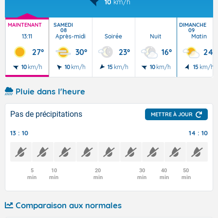
10
km/h
MAINTENANT
SAMEDI
DIMANCHE
08
09
13:11
Après-midi
Soirée
Nuit
Matin
27°
30°
23°
16°
24°
10
km/h
10
km/h
15
km/h
10
km/h
15
km/h
Pluie dans l'heure
Pas de précipitations
METTRE À JOUR
13 : 10
14 : 10
5
10
20
30
40
50
min
min
min
min
min
min
Comparaison aux normales