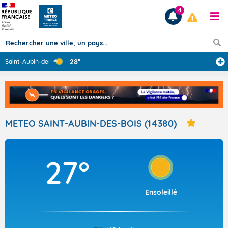
4
28°
Saint-Aubin-des
...
Prévisions
TOUS LES RÉSULTATS
METEO SAINT-AUBIN-DES-BOIS (14380)
Articles
27°
Ensoleillé