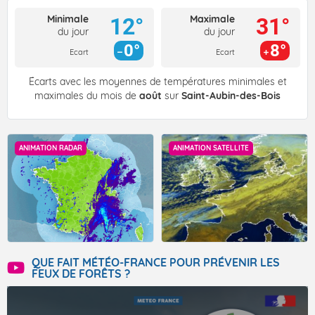
Minimale
Maximale
12°
31°
du jour
du jour
0°
8°
Ecart
Ecart
Écarts avec les moyennes de températures minimales et
maximales du mois de
août
sur
Saint-Aubin-des-Bois
ANIMATION RADAR
ANIMATION SATELLITE
QUE FAIT MÉTÉO-FRANCE POUR PRÉVENIR LES
FEUX DE FORÊTS ?