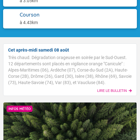
à 3.05km
Courson
à 4.43km
Cet après-midi samedi 08 août
Très chaud. Dégradation orageuse en soirée par le Sud-Ouest.
12 départements sont placés en vigilance orange "Canicule" :
Alpes-Maritimes (06), Ardèche (07), Corse-du-Sud (2A), Haute-
Corse (2B), Drôme (26), Gard (30), Isère (38), Rhône (69), Savoie
(73), Haute-Savoie (74), Var (83), et Vaucluse (84).
LIRE LE BULLETIN
INFOS MÉTÉO