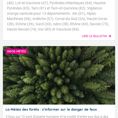
(40), Lot-et-Garonne (47), Pyrénées-Atlantiques (64), Hautes-
Pyrénées (65), Tarn (81) et Tarn-et-Garonne (82). Vigilance
orange canicule pour 13 départements : Ain (01), Alpes-
Maritimes (06), Ardèche (07), Corse-du-Sud (2A), Haute-Corse
(2B), Drôme (26), Gard (30), Isère (38), Rhône (69), Savoie (73),
Haute-Savoie (74), Var (83) et Vaucluse (84).
LIRE LE BULLETIN
INFOS MÉTÉO
La Météo des forêts : s’informer sur le danger de feux
9 feux sur 10 sont d’origine humaine et la moitié d’entre eux due à des