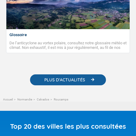
Glossaire
De l’anticyclone au vortex polaire, consultez notre glossaire météo et
climat. Non exhaustif, il est mis à jour régulièrement, au fil de nos
publications. Vous y trouverez également des liens utiles vers nos
contenus pédagogiques concernant les phénomènes
météorologiques et des informations scientifiques sur le
changement climatique.
PLUS D'ACTUALITÉS
Accueil
Normandie
Calvados
Roucamps
Top 20 des villes les plus consultées