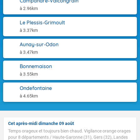
Campandré-Valcongrain
à 2.96km
Le Plessis-Grimoult
à 3.37km
Aunay-sur-Odon
à 3.47km
Bonnemaison
à 3.55km
Ondefontaine
à 4.65km
Cet après-midi dimanche 09 août
Temps orageux et toujours bien chaud. Vigilance orange orages
pour 8 départements / Haute-Garonne (31), Gers (32), Landes