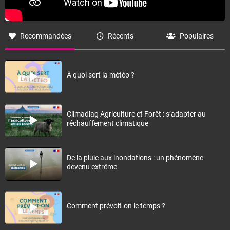
Recommandées
Récents
Populaires
À quoi sert la météo ?
Climadiag Agriculture et Forêt : s’adapter au
réchauffement climatique
De la pluie aux inondations : un phénomène
devenu extrême
Comment prévoit-on le temps ?