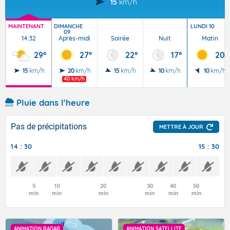
15
km/h
MAINTENANT
DIMANCHE
LUNDI 10
09
14:32
Après-midi
Soirée
Nuit
Matin
29°
27°
22°
17°
20°
15
km/h
20
km/h
15
km/h
10
km/h
10
km/h
40 km/h
Pluie dans l'heure
Pas de précipitations
METTRE À JOUR
14 : 30
15 : 30
5
10
20
30
40
50
min
min
min
min
min
min
ANIMATION RADAR
ANIMATION SATELLITE