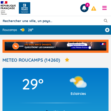
4
28°
Roucamps
Prévisions
TOUS LES RÉSULTATS
METEO ROUCAMPS (14260)
Articles
29°
Eclaircies