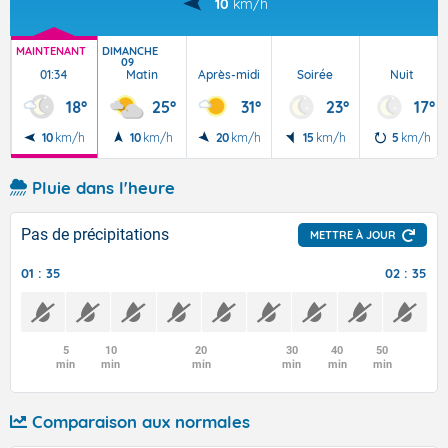
10
km/h
MAINTENANT
DIMANCHE
09
01:34
Matin
Après-midi
Soirée
Nuit
18°
25°
31°
23°
17°
10
km/h
10
km/h
20
km/h
15
km/h
5
km/h
Pluie dans l'heure
Pas de précipitations
METTRE À JOUR
01 : 35
02 : 35
5
10
20
30
40
50
min
min
min
min
min
min
Comparaison aux normales