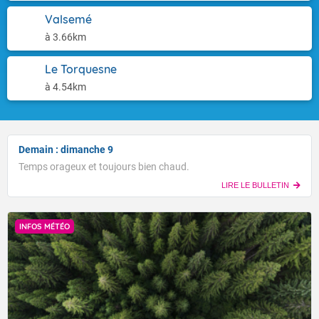
Valsemé
à 3.66km
Le Torquesne
à 4.54km
Demain : dimanche 9
Temps orageux et toujours bien chaud.
LIRE LE BULLETIN
INFOS MÉTÉO