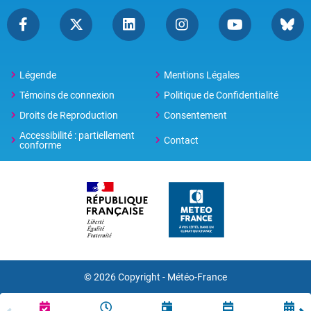
Légende
Mentions Légales
Témoins de connexion
Politique de Confidentialité
Droits de Reproduction
Consentement
Accessibilité : partiellement
Contact
conforme
© 2026 Copyright -
Météo-France