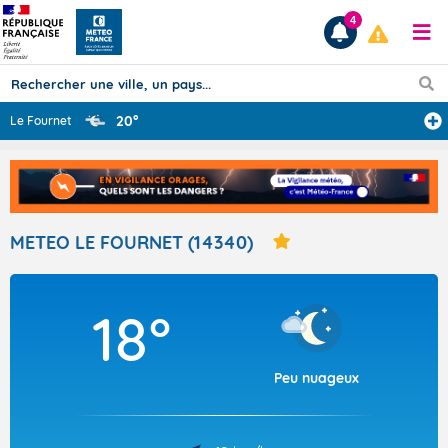
4
20°
Le Fournet
Prévisions
TOUS LES RÉSULTATS
METEO LE FOURNET (14340)
Articles
18°
Peu nuageux