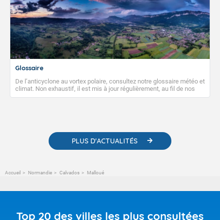
Glossaire
De l’anticyclone au vortex polaire, consultez notre glossaire météo et
climat. Non exhaustif, il est mis à jour régulièrement, au fil de nos
publications. Vous y trouverez également des liens utiles vers nos
contenus pédagogiques concernant les phénomènes
météorologiques et des informations scientifiques sur le
changement climatique.
PLUS D'ACTUALITÉS
Accueil
Normandie
Calvados
Malloué
Top 20 des villes les plus consultées