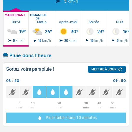
5
km/h
MAINTENANT
DIMANCHE
09
08:51
Matin
Après-midi
Soirée
Nuit
19°
26°
30°
23°
16°
5
km/h
15
km/h
20
km/h
15
km/h
5
km/h
Pluie dans l'heure
Sortez votre parapluie !
METTRE À JOUR
08 : 50
09 : 50
5
10
20
30
40
50
min
min
min
min
min
min
Pluie faible
dans 10 minutes