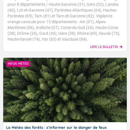
pour 8 départements / Haute-Garonne (31), Gers (32), Landes
(40), Lot-et-Garonne (47), Pyrénées-Atlantiques (64), Hautes-
Pyrénées (65), Tarn (81) et Tarn-et-Garonne (82). Vigilance
orange canicule pour 13 départements : Ain (01), Alpes-
Maritimes (06), Ardèche (07), Corse-du-Sud (2A), Haute-Corse
(2B), Drôme (26), Gard (30), Isère (38), Rhône (69), Savoie (73),
Haute-Savoie (74), Var (83) et Vaucluse (84).
LIRE LE BULLETIN
INFOS MÉTÉO
La Météo des forêts : s’informer sur le danger de feux