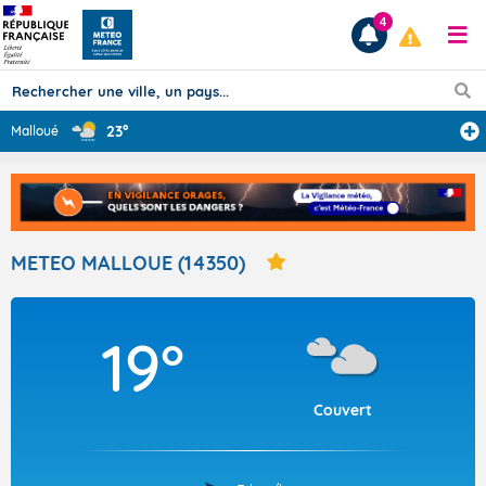
4
23°
Malloué
Prévisions
TOUS LES RÉSULTATS
METEO MALLOUE (14350)
Articles
19°
Couvert