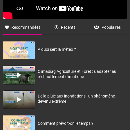
Recommandées
Récents
Populaires
À quoi sert la météo ?
Climadiag Agriculture et Forêt : s’adapter au
réchauffement climatique
De la pluie aux inondations : un phénomène
devenu extrême
Comment prévoit-on le temps ?