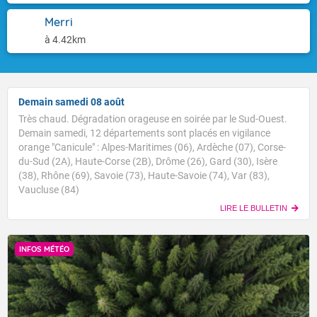
Merri
à 4.42km
Demain samedi 08 août
Très chaud. Dégradation orageuse en soirée par le Sud-Ouest.
Demain samedi, 12 départements sont placés en vigilance
orange "Canicule" : Alpes-Maritimes (06), Ardèche (07), Corse-
du-Sud (2A), Haute-Corse (2B), Drôme (26), Gard (30), Isère
(38), Rhône (69), Savoie (73), Haute-Savoie (74), Var (83),
Vaucluse (84)
LIRE LE BULLETIN
INFOS MÉTÉO