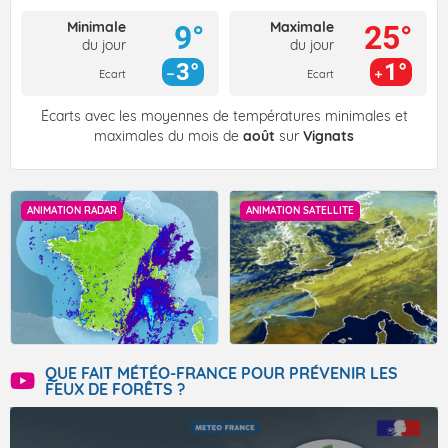
Minimale
Maximale
9°
25°
du jour
du jour
3°
1°
Ecart
Ecart
Écarts avec les moyennes de températures minimales et
maximales du mois de
août
sur
Vignats
ANIMATION RADAR
ANIMATION SATELLITE
QUE FAIT MÉTÉO-FRANCE POUR PRÉVENIR LES
FEUX DE FORÊTS ?