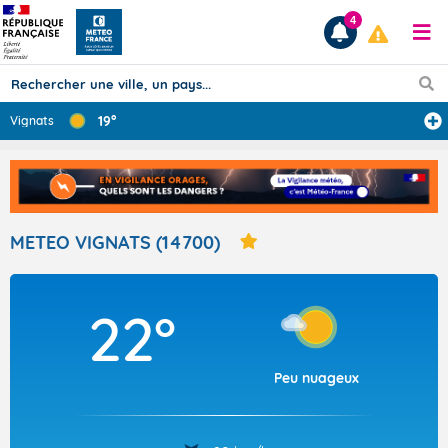
4
19°
Vignats
Prévisions
TOUS LES RÉSULTATS
METEO VIGNATS (14700)
Articles
22°
Peu nuageux