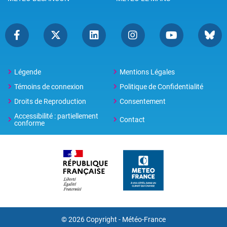
Légende
Mentions Légales
Témoins de connexion
Politique de Confidentialité
Droits de Reproduction
Consentement
Accessibilité : partiellement
Contact
conforme
© 2026 Copyright -
Météo-France