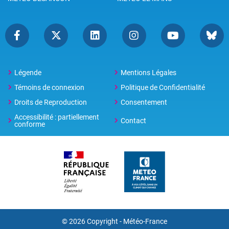
Légende
Mentions Légales
Témoins de connexion
Politique de Confidentialité
Droits de Reproduction
Consentement
Accessibilité : partiellement
Contact
conforme
© 2026 Copyright -
Météo-France