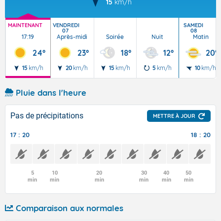
15
km/h
MAINTENANT
VENDREDI
SAMEDI
07
08
17:19
Après-midi
Soirée
Nuit
Matin
24°
23°
18°
12°
20°
15
km/h
20
km/h
15
km/h
5
km/h
10
km/h
Pluie dans l'heure
Pas de précipitations
METTRE À JOUR
17 : 20
18 : 20
5
10
20
30
40
50
min
min
min
min
min
min
Comparaison aux normales