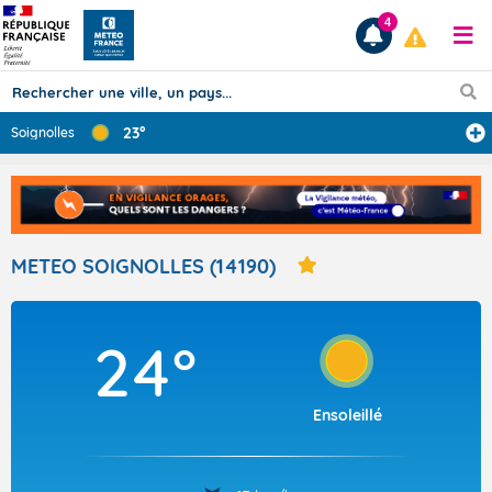
4
23°
Soignolles
Prévisions
TOUS LES RÉSULTATS
METEO SOIGNOLLES (14190)
Articles
24°
Ensoleillé