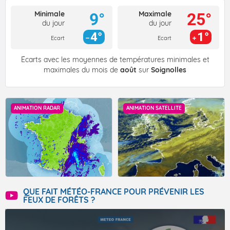
Minimale
Maximale
9°
25°
du jour
du jour
4°
1°
Ecart
Ecart
Écarts avec les moyennes de températures minimales et
maximales du mois de
août
sur
Soignolles
ANIMATION RADAR
ANIMATION SATELLITE
QUE FAIT MÉTÉO-FRANCE POUR PRÉVENIR LES
FEUX DE FORÊTS ?