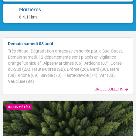
Maizières
à 4.11km
Demain samedi 08 août
Très chaud. Dégradation orageuse en soirée par le Sud-Ouest.
Demain samedi, 12 départements sont placés en vigilance
orange "Canicule" : Alpes-Maritimes (06), Ardèche (07), Corse-
du-Sud (2A), Haute-Corse (2B), Drôme (26), Gard (30), Isère
(38), Rhône (69), Savoie (73), Haute-Savoie (74), Var (83),
Vaucluse (84)
LIRE LE BULLETIN
INFOS MÉTÉO