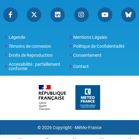
Légende
Mentions Légales
Témoins de connexion
Politique de Confidentialité
Droits de Reproduction
Consentement
Accessibilité : partiellement
Contact
conforme
© 2026 Copyright -
Météo-France