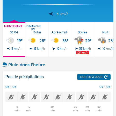
5
km/h
MAINTENANT
DIMANCHE
09
06:04
Matin
Après-midi
Soirée
Nuit
19°
28°
36°
29°
23°
5
km/h
15
km/h
10
km/h
35
km/h
10
km/h
105 km/h
Pluie dans l'heure
Pas de précipitations
METTRE À JOUR
06 : 05
07 : 05
5
10
20
30
40
50
min
min
min
min
min
min