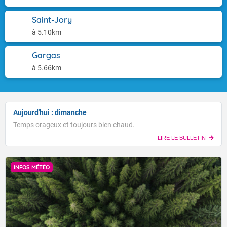
Saint-Jory
à 5.10km
Gargas
à 5.66km
Aujourd'hui : dimanche
Temps orageux et toujours bien chaud.
LIRE LE BULLETIN
INFOS MÉTÉO