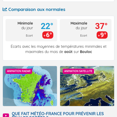
Comparaison aux normales
Minimale
Maximale
22°
37°
du jour
du jour
6°
9°
Ecart
Ecart
Écarts avec les moyennes de températures minimales et
maximales du mois de
août
sur
Bouloc
ANIMATION RADAR
ANIMATION SATELLITE
QUE FAIT MÉTÉO-FRANCE POUR PRÉVENIR LES