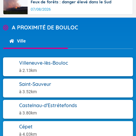
Feux de forêts : danger élevé dans le Sud
07/08/2026
A PROXIMITÉ DE BOULOC
Ville
Villeneuve-lès-Bouloc
à 2.13km
Saint-Sauveur
à 3.52km
Castelnau-d'Estrétefonds
à 3.80km
Cépet
à 4.03km