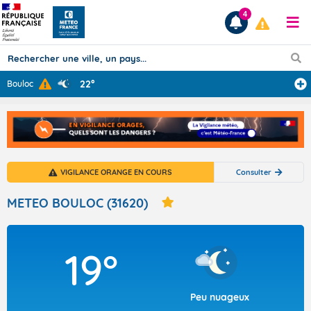
4
22°
Bouloc
Prévisions
TOUS LES RÉSULTATS
VIGILANCE ORANGE EN COURS
Consulter
Articles
METEO BOULOC (31620)
19°
Peu nuageux