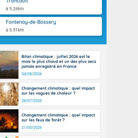
Trancault
orages
aison.
ne, le Poitou-
à 5.26km
 de 8 à 13
re 26 sur le
Fontenay-de-Bossery
 nouveau
à 5.51km
 dans le sud-
Bilan climatique : juillet 2026 est le
mois le plus chaud et un des plus secs
jamais enregistré en France
04/08/2026
Changement climatique : quel impact
sur les vagues de chaleur ?
28/07/2026
Changement climatique : quel impact
sur les feux de forêt ?
21/05/2026