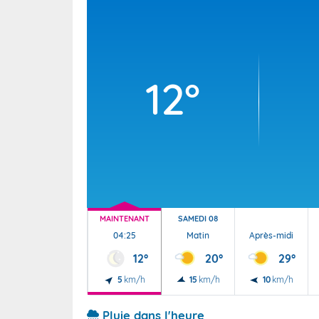
Wallis e
Grand fr
12°
MAINTENANT
SAMEDI 08
04:25
Matin
Après-midi
12°
20°
29°
5
km/h
15
km/h
10
km/h
Pluie dans l'heure