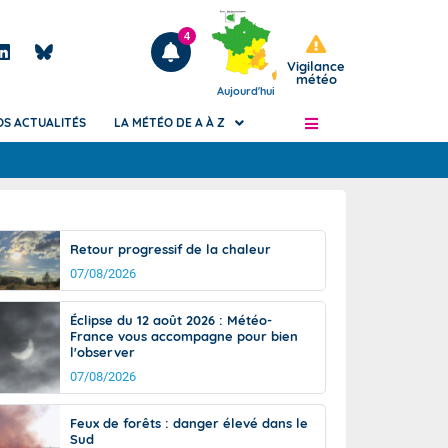
4
Vigilance
météo
Aujourd'hui
OS ACTUALITÉS
LA MÉTÉO DE A À Z
Articles
ngers
Retour progressif de la chaleur
Phénomènes dangereux de J+2 à J+7
07/08/2026
civile
Avertissement pluies intenses à l'échelle
des communes (Apic)
és
Éclipse du 12 août 2026 : Météo-
Bulletins Marine
France vous accompagne pour bien
l'observer
ateur de
Bulletins d'estimation du risque
d'avalanche
07/08/2026
-pompier
Météo des forêts
Feux de forêts : danger élevé dans le
Vigicrues
Sud