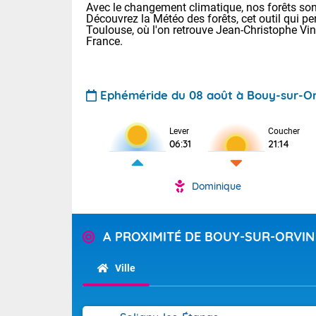
Avec le changement climatique, nos forêts sont
Découvrez la Météo des forêts, cet outil qui pe
Toulouse, où l'on retrouve Jean-Christophe Vi
France.
Ephéméride du 08 août à Bouy-sur-Or
Lever
Coucher
Voici les tem
06:31
21:14
31 Lyon : 35 
: 32 Nancy : 
32 Lille : 28 
Dominique
TENDANCE P
Demain : sam
Pour la sema
A PROXIMITÉ DE BOUY-SUR-ORVIN
Très chaud
Au niveau du 
En matinée, le
températures 
Ville
Le soleil domi
Tendance des
donnent quel
2026 :
sur les Pyrén