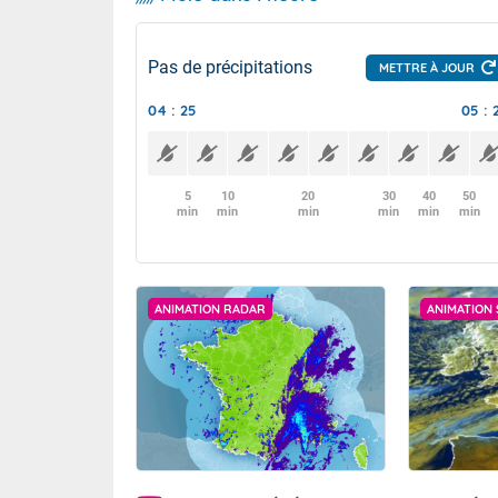
Pas de précipitations
METTRE À JOUR
04 : 25
05 : 
5
10
20
30
40
50
min
min
min
min
min
min
ANIMATION RADAR
ANIMATION 