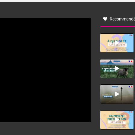
à nord-ouest, dans un secteur qui part du Roussillon à la
vallée de l’Aude et à l’ouest de l’Hérault. L’étymologie de
ce vent vient du latin trasmontanus, signifiant au-delà des
monts, en allusion aux régions montagneuses d’où
Recommandé
provient ce vent.