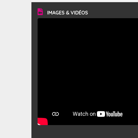
vitesse moyenne de 50 km/h et atteindre 80 à 100 km/h
en rafales, parfois davantage. Il parcourt la basse vallée
du Rhône et la Provence et envahit le littoral
IMAGES & VIDÉOS
méditerranéen à partir de la Camargue.