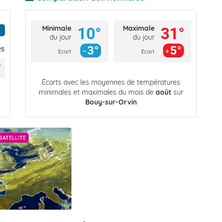
Minimale
Maximale
10°
31°
du jour
du jour
3°
5°
25
Ecart
Ecart
Écarts avec les moyennes de températures
minimales et maximales du mois de
août
sur
Bouy-sur-Orvin
SATELLITE