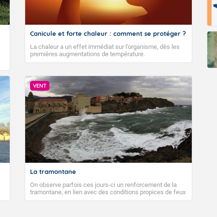
Canicule et forte chaleur : comment se protéger ?
La chaleur a un effet immédiat sur l’organisme, dès les
premières augmentations de température.
VENT
La tramontane
On observe parfois ces jours-ci un renforcement de la
tramontane, en lien avec des conditions propices de feux
de forêt. Mais qu'est-ce que la tramontane ? Quelles sont
ses caractéristiques ? La tramontane est un vent
turbulent soufflant de secteur nord-ouest à nord, ou ouest