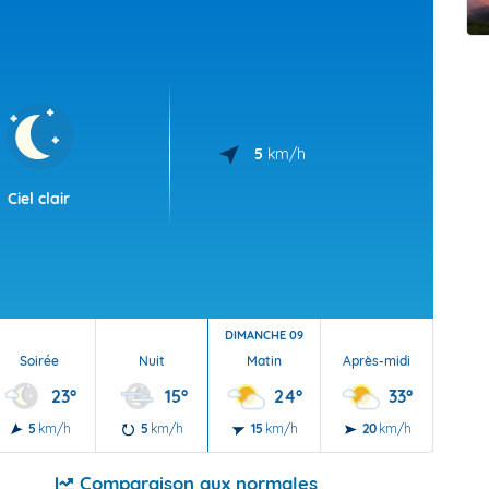
t Futuna
oid
5
km/h
Ciel clair
DIMANCHE 09
Soirée
Nuit
Matin
Après-midi
Soi
23°
15°
24°
33°
5
km/h
5
km/h
15
km/h
20
km/h
15
Comparaison aux normales