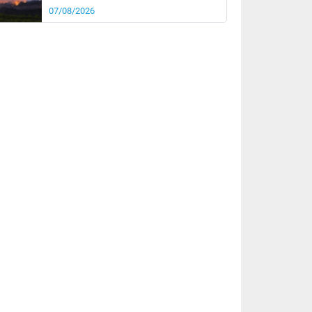
07/08/2026
rée
Nuit
27°
20°
km/h
5
km/h