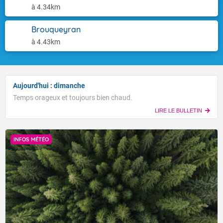
à 4.34km
Brouqueyran
à 4.43km
Aujourd'hui : dimanche
Temps orageux et toujours bien chaud.
LIRE LE BULLETIN
INFOS MÉTÉO