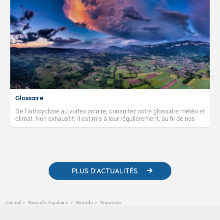
Glossaire
De l’anticyclone au vortex polaire, consultez notre glossaire météo et
climat. Non exhaustif, il est mis à jour régulièrement, au fil de nos
publications. Vous y trouverez également des liens utiles vers nos
contenus pédagogiques concernant les phénomènes
météorologiques et des informations scientifiques sur le
changement climatique.
PLUS D'ACTUALITÉS
Accueil
Nouvelle Aquitaine
Gironde
Brannens