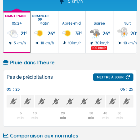
5
km/h
MAINTENANT
DIMANCHE
09
05:24
Matin
Après-midi
Soirée
Nuit
21°
26°
33°
26°
20°
5
km/h
10
km/h
10
km/h
30
km/h
10
km/h
100 km/h
Pluie dans l'heure
Pas de précipitations
METTRE À JOUR
05 : 25
06 : 25
5
10
20
30
40
50
min
min
min
min
min
min
Comparaison aux normales