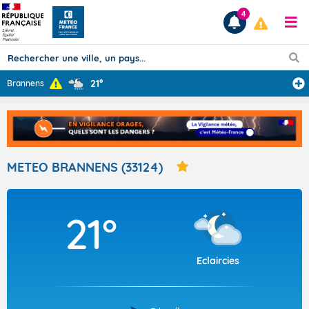
4
21°
Brannens
Prévisions
TOUS LES RÉSULTATS
METEO BRANNENS (33124)
Articles
21°
Eclaircies