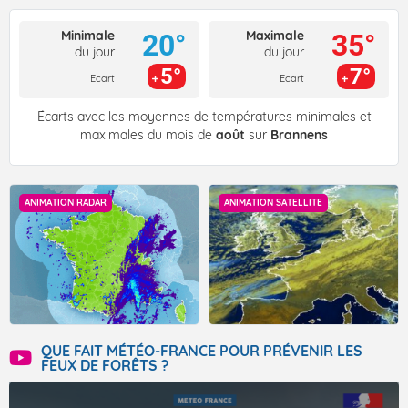
Minimale
Maximale
20°
35°
du jour
du jour
5°
7°
Ecart
Ecart
Écarts avec les moyennes de températures minimales et
maximales du mois de
août
sur
Brannens
ANIMATION RADAR
ANIMATION SATELLITE
QUE FAIT MÉTÉO-FRANCE POUR PRÉVENIR LES
FEUX DE FORÊTS ?