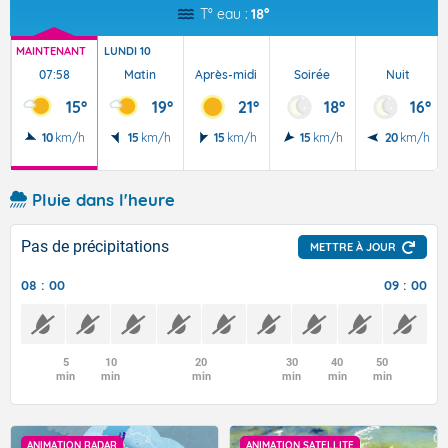
T° eau :
18°
MAINTENANT
LUNDI 10
07:58
Matin
Après-midi
Soirée
Nuit
15°
19°
21°
18°
16°
10
km/h
15
km/h
15
km/h
15
km/h
20
km/h
Pluie dans l'heure
Pas de précipitations
METTRE À JOUR
08 : 00
09 : 00
5
10
20
30
40
50
min
min
min
min
min
min
ANIMATION RADAR
ANIMATION SATELLITE