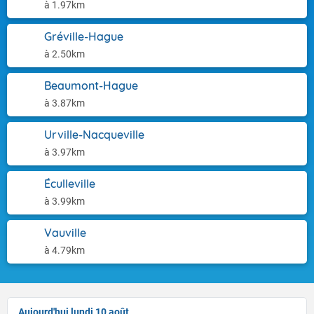
à 1.97km
Gréville-Hague
à 2.50km
Beaumont-Hague
à 3.87km
Urville-Nacqueville
à 3.97km
Éculleville
à 3.99km
Vauville
à 4.79km
Aujourd'hui lundi 10 août