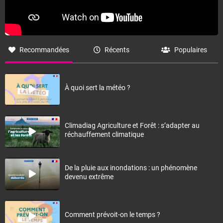
Recommandées
Récents
Populaires
À quoi sert la météo ?
Climadiag Agriculture et Forêt : s’adapter au
réchauffement climatique
De la pluie aux inondations : un phénomène
devenu extrême
Comment prévoit-on le temps ?