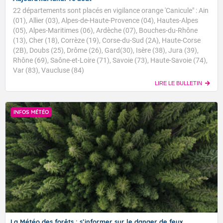
22 départements sont placés en vigilance orange 'Canicule" : Ain
(01), Allier (03), Alpes-de-Haute-Provence (04), Hautes-Alpes
(05), Alpes-Maritimes (06), Ardèche (07), Bouches-du-Rhône
(13), Cher (18), Corrèze (19), Corse-du-Sud (2A), Haute-Corse
(2B), Doubs (25), Drôme (26), Gard(30), Isère (38), Jura (39),
Rhône (69), Saône-et-Loire (71), Savoie (73), Haute-Savoie (74),
Var (83), Vaucluse (84)
LIRE LE BULLETIN
INFOS MÉTÉO
La Météo des forêts : s’informer sur le danger de feux