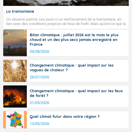
80 km/h. Coté températures, la canicule s'étend vers le
Centre-Est. Les maximales s'inscrivent entre 22 et 25
La tramontane
degrés sur les côtes de Manche, entre 25 et 28 sur la
façade atlantique, 30 à 35 sur le reste de l'hexagone, et
On observe parfois ces jours-ci un renforcement de la tramontane, en
jusqu'à 36 à 39 degrés en basse vallée du Rhône, dans
lien avec des conditions propices de feux de forêt. Mais qu'est-ce que la
tramontane ? Quelles sont ses caractéristiques ? La tramontane est un
l'intérieur de la Provence.
vent turbulent soufflant de secteur nord-ouest à nord, ou ouest à nord-
Bilan climatique : juillet 2026 est le mois le plus
ouest, dans un secteur qui part du Roussillon à la vallée de l’Aude et à
chaud et un des plus secs jamais enregistré en
l’ouest de l’Hérault. L’étymologie de ce vent vient du latin trasmontanus,
France
signifiant au-delà des monts, en allusion aux régions montagneuses
d’où provient ce vent.
04/08/2026
Fermer
Changement climatique : quel impact sur les
vagues de chaleur ?
28/07/2026
Changement climatique : quel impact sur les feux
de forêt ?
21/05/2026
Quel climat futur dans votre région ?
13/05/2026