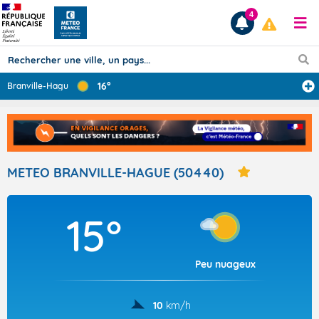
4
16°
Branville-Hague
...
Prévisions
TOUS LES RÉSULTATS
METEO BRANVILLE-HAGUE (50440)
Articles
15°
Peu nuageux
10
km/h