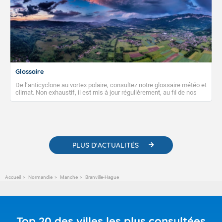
Glossaire
De l’anticyclone au vortex polaire, consultez notre glossaire météo et
climat. Non exhaustif, il est mis à jour régulièrement, au fil de nos
publications. Vous y trouverez également des liens utiles vers nos
contenus pédagogiques concernant les phénomènes
météorologiques et des informations scientifiques sur le
changement climatique.
PLUS D'ACTUALITÉS
Accueil
Normandie
Manche
Branville-Hague
Top 20 des villes les plus consultées