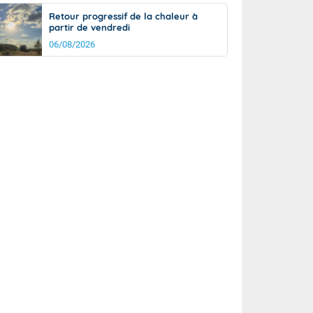
Retour progressif de la chaleur à
partir de vendredi
06/08/2026
rée
Nuit
25°
19°
km/h
5
km/h