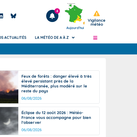
4
Vigilance
météo
Aujourd'hui
OS ACTUALITÉS
LA MÉTÉO DE A À Z
Articles
ngers
Feux de forêts : danger élevé à très
Phénomènes dangereux de J+2 à J+7
élevé persistant près de la
civile
Méditerranée, plus modéré sur le
Avertissement pluies intenses à l'échelle
reste du pays
des communes (Apic)
és
06/08/2026
Bulletins Marine
ateur de
Bulletins d'estimation du risque
Éclipse du 12 août 2026 : Météo-
d'avalanche
France vous accompagne pour bien
-pompier
l'observer
Météo des forêts
06/08/2026
Vigicrues