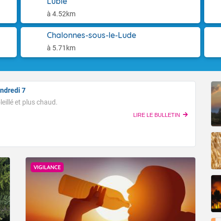
Lublé
. Le vent reste assez faible ailleurs, un peu plus sensible sur le li
res devraient rester globalement supérieures aux normales de s
pératures nocturnes sont plus fraiches, comptez 8 à 15 degrés e
à 4.52km
 à jour le 06/08/2026, prochain bulletin prévu le 07/08/2026.
ans le Sud-Ouest et tout de même 21 à 25 degrés sur le pourtou
et basse vallée du Rhône. L'après-midi, le mercure repart à la hau
Accéder au site de Météo-France
Chalonnes-sous-le-Lude
 sur la moitié Nord, plus frais sur le littoral de la Manche, et s
à 5.71km
 moitié sud, jusqu'à localement 35 à 39 degrés autour du bassin
Fermer
n.
ndredi 7
Fermer
eillé et plus chaud.
LIRE LE BULLETIN
VIGILANCE