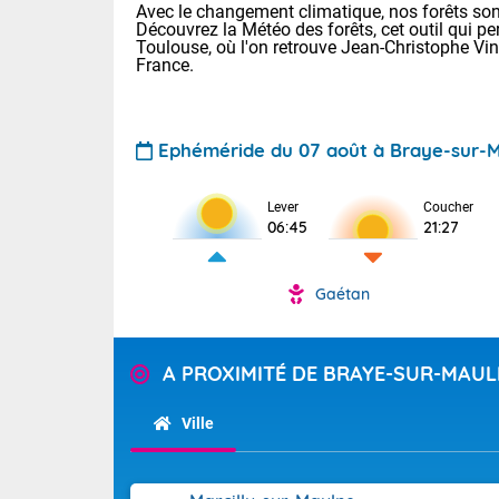
Avec le changement climatique, nos forêts sont
Découvrez la Météo des forêts, cet outil qui pe
Toulouse, où l'on retrouve Jean-Christophe Vi
France.
Ephéméride du 07 août à Braye-sur-
Lever
Coucher
Voici les tem
06:45
21:27
28 Lyon : 31 
: 27 Nancy : 
31 Lille : 26 
Gaétan
TENDANCE P
Demain : ven
Pour la sema
A PROXIMITÉ DE BRAYE-SUR-MAU
Calme, enso
Cette semain
La journée s'
temps devrait 
Ville
territoire. O
Tendance des
pyrénéennes, l
2026 :
alors que la 