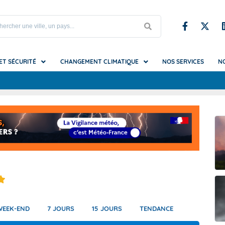
 ET SÉCURITÉ
CHANGEMENT CLIMATIQUE
NOS SERVICES
N
S
upe et Iles du Nord
es du changement climatique
iel et mirages
Testez nos prototypes
Référence nationale sur les da
Climadiag Agriculture Forêt
Glossaire
météo
mat futur ?
s et vagues de chaleur
Climadiag Chaleur en ville
La Vigilance vue par la Sécurité 
ion
ondation
es utiles
t brouillard
Climadiag Commune
La Vigilance vue par les autorit
que
submersion
Climadiag Entreprise
locales
tions (pluie, neige, grêle...)
Climat HD
La Vigilance vue par un organis
festival
e-Calédonie
es
de froid
Climsnow
La Vigilance vue par un sapeur
e Française
hes
mpêtes, tornades et cyclones)
DRIAS, les futurs du climat
WEEK-END
7 JOURS
15 JOURS
TENDANCE
erre-et-Miquelon
erglas
et canicules marines
DRIAS-Eau