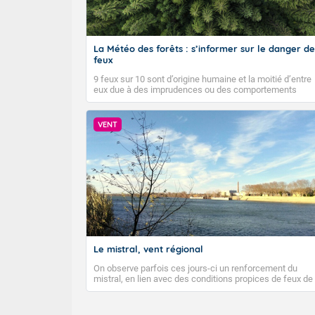
La Météo des forêts : s’informer sur le danger de
feux
9 feux sur 10 sont d’origine humaine et la moitié d’entre
eux due à des imprudences ou des comportements
dangereux. Météo-France diffuse depuis 2023 la Météo
des forêts afin d’informer quotidiennement le public sur
le niveau de danger de feux de forêts et faire connaître
VENT
les bons gestes pour éviter les départs d’incendie.
Le mistral, vent régional
On observe parfois ces jours-ci un renforcement du
mistral, en lien avec des conditions propices de feux de
forêt. Mais qu'est-ce que le mistral ? Quelles sont ses
caractéristiques ? Le mistral est un vent régional,
turbulent et généralement sec, pouvant souffler à une