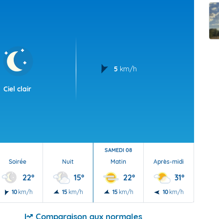
t Futuna
oid
5
km/h
Ciel clair
SAMEDI 08
Soirée
Nuit
Matin
Après-midi
Soi
22°
15°
22°
31°
10
km/h
15
km/h
15
km/h
10
km/h
10
Comparaison aux normales