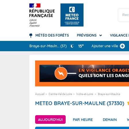
MÉTÉO DES FORÊTS
PRÉVISIONS
VIGILANCE
Prévisions
15°
Braye-sur-Mauln
...
(37)
Ajouter une ville
TOUS LES RÉSULTAT
Carte des prévisions
Accédez à la Vigilance
Le climat mondial
A quoi sert la météo ?
Guadelo
Canicule
Les bas
Arc-en-c
Météo des Forêts
Qu'est-ce que la Vigilance ?
Le climat en France
Les grandes étapes de la prévision
Guyane
Orages
Quel cli
Canicule
Météo Montagne
Comment la Vigilance est-elle éléborée
Nos bilans climatiques
Vos questions les plus fréquentes
La Réun
Pluie-in
Ressourc
Nuages e
?
Météo Plage
Les saisons
Martini
Vagues-
Orages
Accueil
Centre-Val de Loire
Indre-et-Loire
Braye-sur-Maulne
Vos questions fréquentes
Météo Marine
Mayotte
Vent
Précipita
METEO BRAYE-SUR-MAULNE (37330)
Nouvell
Tempêt
Vagues 
Polynési
Avalanc
Vent (te
AUJOURD'HUI
PAR HEURE
DEMAIN
Saint-Pi
Neige-v
Océans 