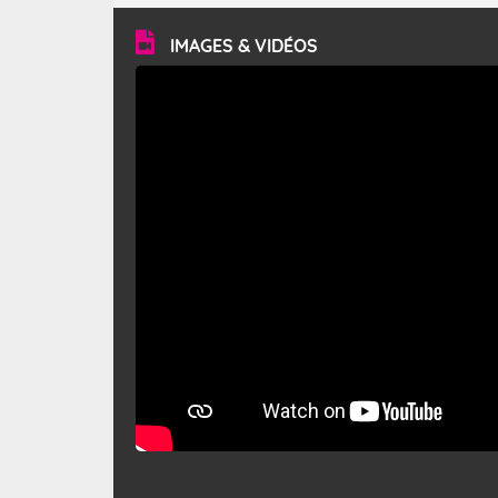
vitesse moyenne de 50 km/h et atteindre 80 à 100 km/h
en rafales, parfois davantage. Il parcourt la basse vallée
du Rhône et la Provence et envahit le littoral
IMAGES & VIDÉOS
méditerranéen à partir de la Camargue.