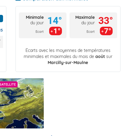
Minimale
Maximale
14°
33°
du jour
du jour
1°
7°
15
Ecart
Ecart
Écarts avec les moyennes de températures
minimales et maximales du mois de
août
sur
Marcilly-sur-Maulne
SATELLITE