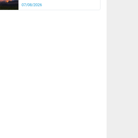
07/08/2026
rée
Nuit
26°
20°
km/h
10
km/h