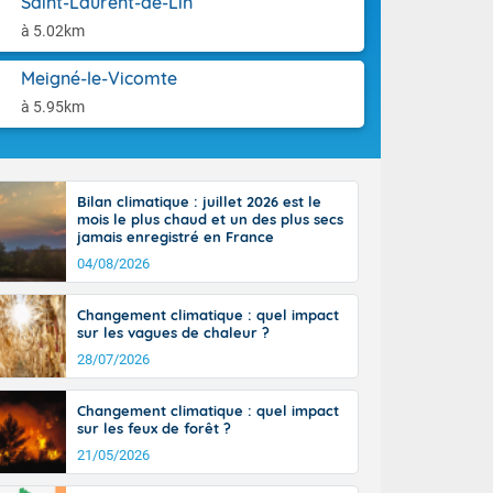
Saint-Laurent-de-Lin
orages
aison.
ne, le Poitou-
à 5.02km
 de 8 à 13
re 26 sur le
Meigné-le-Vicomte
 nouveau
à 5.95km
 dans le sud-
Bilan climatique : juillet 2026 est le
mois le plus chaud et un des plus secs
jamais enregistré en France
04/08/2026
Changement climatique : quel impact
sur les vagues de chaleur ?
28/07/2026
Changement climatique : quel impact
sur les feux de forêt ?
21/05/2026