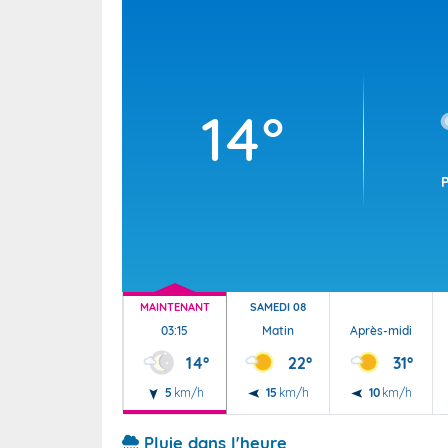
Wallis e
Grand fr
14°
MAINTENANT
SAMEDI 08
03:15
Matin
Après-midi
14°
22°
31°
5
km/h
15
km/h
10
km/h
Pluie dans l'heure