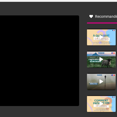
à nord-ouest, dans un secteur qui part du Roussillon à la
vallée de l’Aude et à l’ouest de l’Hérault. L’étymologie de
ce vent vient du latin trasmontanus, signifiant au-delà des
monts, en allusion aux régions montagneuses d’où
Recommandé
provient ce vent.