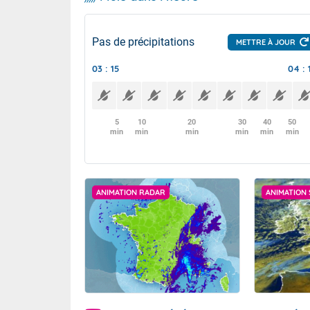
Pas de précipitations
METTRE À JOUR
03 : 15
04 : 
5
10
20
30
40
50
min
min
min
min
min
min
ANIMATION RADAR
ANIMATION 