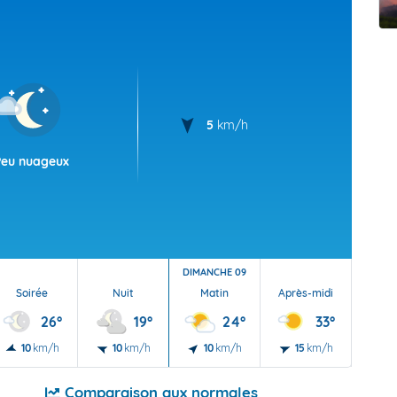
t Futuna
oid
5
km/h
Peu nuageux
DIMANCHE 09
Soirée
Nuit
Matin
Après-midi
Soi
26°
19°
24°
33°
10
km/h
10
km/h
10
km/h
15
km/h
15
Comparaison aux normales