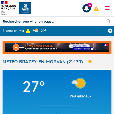
4
29°
Brazey-en-Morva
...
Prévisions
TOUS LES RÉSULTATS
METEO BRAZEY-EN-MORVAN (21430)
Articles
27°
Peu nuageux