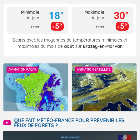
Minimale
Maximale
18°
30°
du jour
du jour
5°
5°
Ecart
Ecart
Écarts avec les moyennes de températures minimales et
maximales du mois de
août
sur
Brazey-en-Morvan
ANIMATION RADAR
ANIMATION SATELLITE
QUE FAIT MÉTÉO-FRANCE POUR PRÉVENIR LES
FEUX DE FORÊTS ?