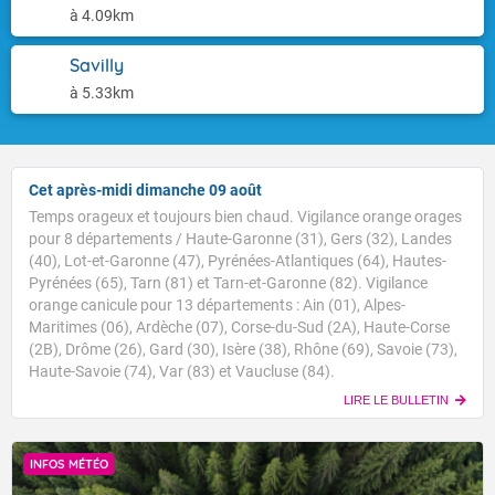
à 4.09km
Savilly
à 5.33km
Cet après-midi dimanche 09 août
Temps orageux et toujours bien chaud. Vigilance orange orages
pour 8 départements / Haute-Garonne (31), Gers (32), Landes
(40), Lot-et-Garonne (47), Pyrénées-Atlantiques (64), Hautes-
Pyrénées (65), Tarn (81) et Tarn-et-Garonne (82). Vigilance
orange canicule pour 13 départements : Ain (01), Alpes-
Maritimes (06), Ardèche (07), Corse-du-Sud (2A), Haute-Corse
(2B), Drôme (26), Gard (30), Isère (38), Rhône (69), Savoie (73),
Haute-Savoie (74), Var (83) et Vaucluse (84).
LIRE LE BULLETIN
INFOS MÉTÉO