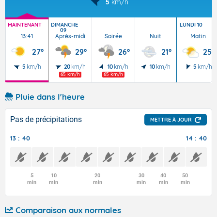
5
km/h
MAINTENANT
DIMANCHE
LUNDI 10
09
13:41
Après-midi
Soirée
Nuit
Matin
27°
29°
26°
21°
25°
5
km/h
20
km/h
10
km/h
10
km/h
5
km/h
65 km/h
65 km/h
Pluie dans l'heure
Pas de précipitations
METTRE À JOUR
13 : 40
14 : 40
5
10
20
30
40
50
min
min
min
min
min
min
Comparaison aux normales