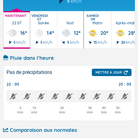
5
km/h
MAINTENANT
VENDREDI
SAMEDI
07
08
22:07
Soirée
Nuit
Matin
Après-midi
16°
14°
12°
20°
28°
5
km/h
5
km/h
5
km/h
15
km/h
20
km/h
Pluie dans l'heure
Pas de précipitations
METTRE À JOUR
22 : 05
23 : 05
5
10
20
30
40
50
min
min
min
min
min
min
Comparaison aux normales