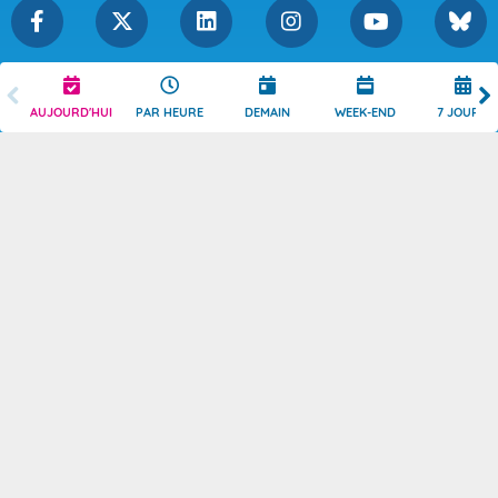
Légende
Mentions Légales
AUJOURD'HUI
PAR HEURE
DEMAIN
WEEK-END
7 JOURS
Témoins de connexion
Politique de Confidentialité
Droits de Reproduction
Consentement
Accessibilité : partiellement
Contact
conforme
© 2026 Copyright -
Météo-France