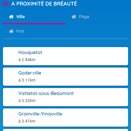
A PROXIMITÉ DE BRÉAUTÉ
Ville
Plage
Port
Houquetot
à 2.84km
Goderville
à 3.11km
Vattetot-sous-Beaumont
à 3.32km
Grainville-Ymauville
à 3.41km