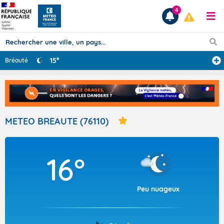
4
15°
Bréauté
Prévisions
TOUS LES RÉSULTATS
METEO BREAUTE (76110)
Articles
16°
Peu nuageux