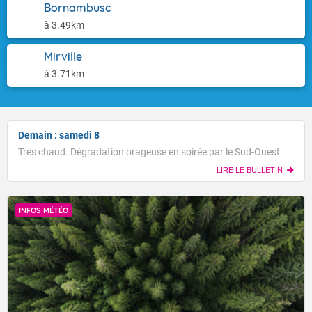
Bornambusc
à 3.49km
Mirville
à 3.71km
Demain : samedi 8
Très chaud. Dégradation orageuse en soirée par le Sud-Ouest
LIRE LE BULLETIN
INFOS MÉTÉO