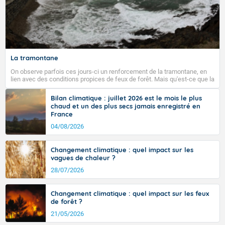
La tramontane
On observe parfois ces jours-ci un renforcement de la tramontane, en
lien avec des conditions propices de feux de forêt. Mais qu'est-ce que la
tramontane ? Quelles sont ses caractéristiques ? La tramontane est un
vent turbulent soufflant de secteur nord-ouest à nord, ou ouest à nord-
Bilan climatique : juillet 2026 est le mois le plus
ouest, dans un secteur qui part du Roussillon à la vallée de l’Aude et à
chaud et un des plus secs jamais enregistré en
l’ouest de l’Hérault. L’étymologie de ce vent vient du latin trasmontanus,
France
signifiant au-delà des monts, en allusion aux régions montagneuses
d’où provient ce vent.
04/08/2026
Changement climatique : quel impact sur les
vagues de chaleur ?
28/07/2026
Changement climatique : quel impact sur les feux
de forêt ?
21/05/2026