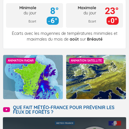
Minimale
Maximale
8°
23°
du jour
du jour
6°
0°
Ecart
Ecart
Écarts avec les moyennes de températures minimales et
maximales du mois de
août
sur
Bréauté
ANIMATION RADAR
ANIMATION SATELLITE
QUE FAIT MÉTÉO-FRANCE POUR PRÉVENIR LES
FEUX DE FORÊTS ?