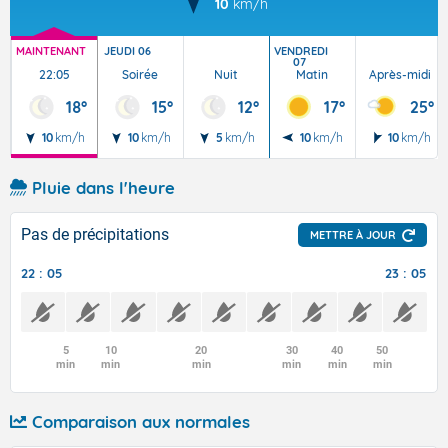
10
km/h
MAINTENANT
JEUDI 06
VENDREDI
07
22:05
Soirée
Nuit
Matin
Après-midi
18°
15°
12°
17°
25°
10
km/h
10
km/h
5
km/h
10
km/h
10
km/h
Pluie dans l'heure
Pas de précipitations
METTRE À JOUR
22 : 05
23 : 05
5
10
20
30
40
50
min
min
min
min
min
min
Comparaison aux normales