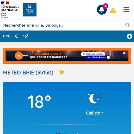
4
16°
Brie
Prévisions
TOUS LES RÉSULTATS
METEO BRIE (35150)
Articles
18°
Ciel clair