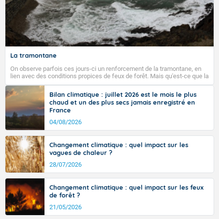
La tramontane
On observe parfois ces jours-ci un renforcement de la tramontane, en
lien avec des conditions propices de feux de forêt. Mais qu'est-ce que la
tramontane ? Quelles sont ses caractéristiques ? La tramontane est un
vent turbulent soufflant de secteur nord-ouest à nord, ou ouest à nord-
Bilan climatique : juillet 2026 est le mois le plus
ouest, dans un secteur qui part du Roussillon à la vallée de l’Aude et à
chaud et un des plus secs jamais enregistré en
l’ouest de l’Hérault. L’étymologie de ce vent vient du latin trasmontanus,
France
signifiant au-delà des monts, en allusion aux régions montagneuses
d’où provient ce vent.
04/08/2026
Changement climatique : quel impact sur les
vagues de chaleur ?
28/07/2026
Changement climatique : quel impact sur les feux
de forêt ?
21/05/2026