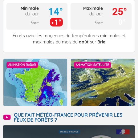
Minimale
Maximale
14°
25°
du jour
du jour
1°
0°
Ecart
Ecart
Écarts avec les moyennes de températures minimales et
maximales du mois de
août
sur
Brie
ANIMATION RADAR
ANIMATION SATELLITE
QUE FAIT MÉTÉO-FRANCE POUR PRÉVENIR LES
FEUX DE FORÊTS ?