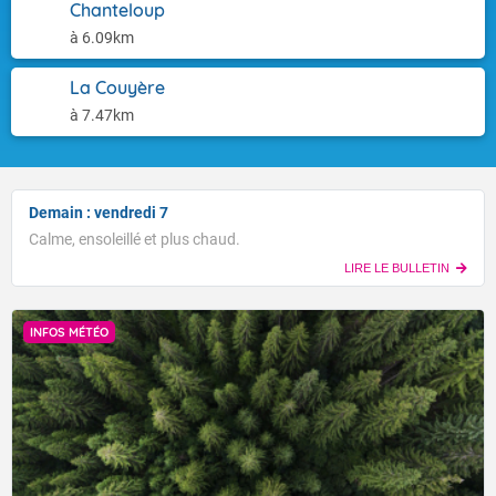
Chanteloup
à 6.09km
La Couyère
à 7.47km
Demain : vendredi 7
Calme, ensoleillé et plus chaud.
LIRE LE BULLETIN
INFOS MÉTÉO