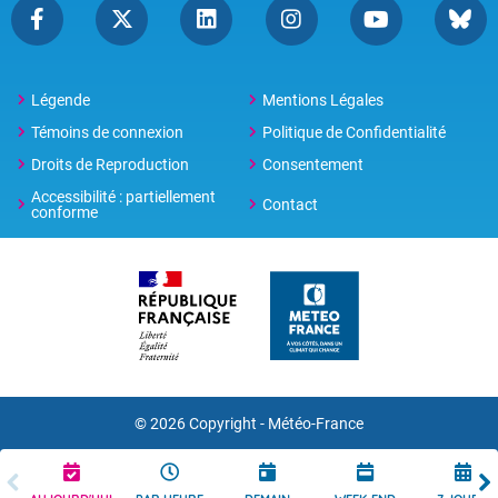
Légende
Mentions Légales
Témoins de connexion
Politique de Confidentialité
Droits de Reproduction
Consentement
Accessibilité : partiellement
Contact
conforme
© 2026 Copyright -
Météo-France