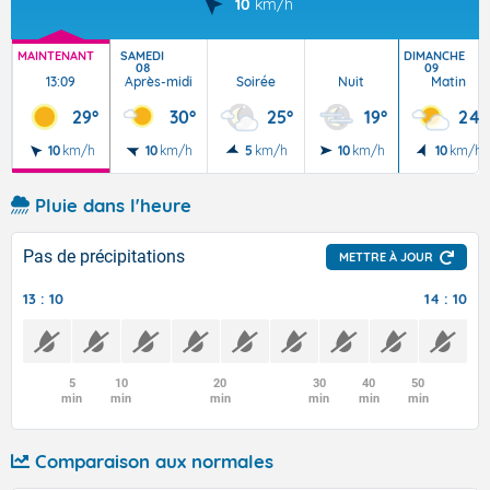
10
km/h
MAINTENANT
SAMEDI
DIMANCHE
08
09
13:09
Après-midi
Soirée
Nuit
Matin
29°
30°
25°
19°
24°
10
km/h
10
km/h
5
km/h
10
km/h
10
km/h
Pluie dans l'heure
Pas de précipitations
METTRE À JOUR
13 : 10
14 : 10
5
10
20
30
40
50
min
min
min
min
min
min
Comparaison aux normales