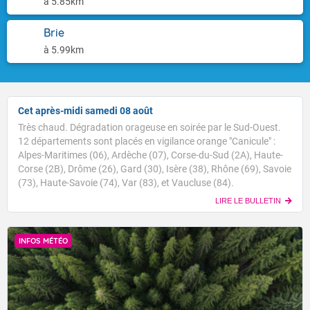
à 5.85km
Brie
à 5.99km
Cet après-midi samedi 08 août
Très chaud. Dégradation orageuse en soirée par le Sud-Ouest.
12 départements sont placés en vigilance orange "Canicule" :
Alpes-Maritimes (06), Ardèche (07), Corse-du-Sud (2A), Haute-
Corse (2B), Drôme (26), Gard (30), Isère (38), Rhône (69), Savoie
(73), Haute-Savoie (74), Var (83), et Vaucluse (84).
LIRE LE BULLETIN
INFOS MÉTÉO