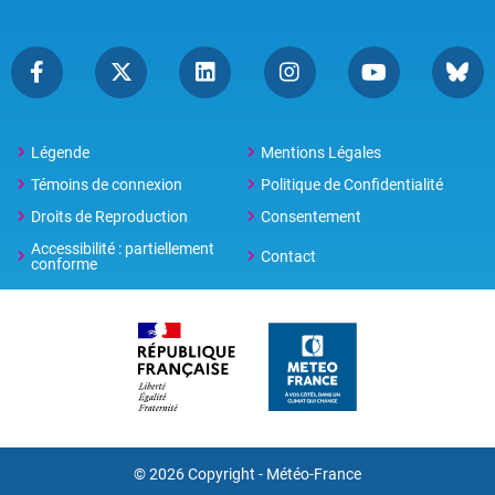
Légende
Mentions Légales
Témoins de connexion
Politique de Confidentialité
Droits de Reproduction
Consentement
Accessibilité : partiellement
Contact
conforme
© 2026 Copyright -
Météo-France