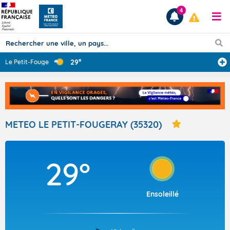
4
29°
Le Petit-Fouger
...
Prévisions
TOUS LES RÉSULTATS
METEO LE PETIT-FOUGERAY (35320)
Articles
29°
Ensoleillé