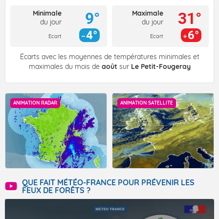
Minimale
Maximale
9°
31°
du jour
du jour
4°
6°
Ecart
Ecart
Écarts avec les moyennes de températures minimales et
maximales du mois de
août
sur
Le Petit-Fougeray
ANIMATION RADAR
ANIMATION SATELLITE
QUE FAIT MÉTÉO-FRANCE POUR PRÉVENIR LES
FEUX DE FORÊTS ?