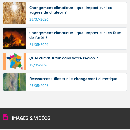
Pour lundi après-midi.
Changement climatique : quel impact sur les
Beau temps ensoleillé.
vagues de chaleur ?
28/07/2026
Températures maximales : 28 degrés. Ces
températures se situent au-dessus des valeurs de
saison.
Changement climatique : quel impact sur les feux
de forêt ?
Vent faible de Nord-Est.
21/05/2026
Quel climat futur dans votre région ?
Fermer
13/05/2026
Ressources utiles sur le changement climatique
26/05/2026
IMAGES & VIDÉOS