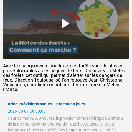
Avec le changement climatique, nos forêts sont de plus en
plus vulnérables à des risques de feux. Découvrez la Météo
des forêts, cet outil qui permet d'alerter sur les dangers de
feux. Direction Toulouse, où l'on retrouve Jean-Christophe
Vincendon, coordinateur national feux de forêts à Météo-
France.
Briec: prévisions sur les 3 prochains jours
2026-08-07 06:00:00
Pour ce matin.
A 8 heures, la pression atmosphérique au niveau
de la mer sur la commune, est de 1025 hectopascals.
Beau
temps sec et bien ensoleillé.
Les températures avoisinent 14