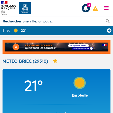
4
22°
Briec
Prévisions
TOUS LES RÉSULTATS
METEO BRIEC (29510)
Articles
21°
Ensoleillé