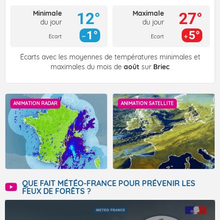
Minimale
Maximale
12°
27°
du jour
du jour
1°
5°
Ecart
Ecart
Écarts avec les moyennes de températures minimales et
maximales du mois de
août
sur
Briec
ANIMATION RADAR
ANIMATION SATELLITE
QUE FAIT MÉTÉO-FRANCE POUR PRÉVENIR LES
FEUX DE FORÊTS ?