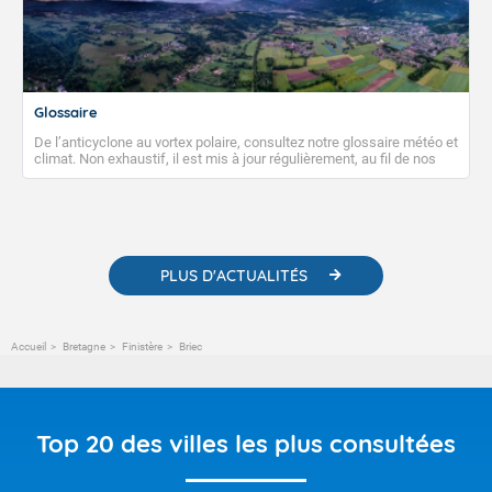
Glossaire
De l’anticyclone au vortex polaire, consultez notre glossaire météo et
climat. Non exhaustif, il est mis à jour régulièrement, au fil de nos
publications. Vous y trouverez également des liens utiles vers nos
contenus pédagogiques concernant les phénomènes
météorologiques et des informations scientifiques sur le
changement climatique.
PLUS D'ACTUALITÉS
Accueil
Bretagne
Finistère
Briec
Top 20 des villes les plus consultées