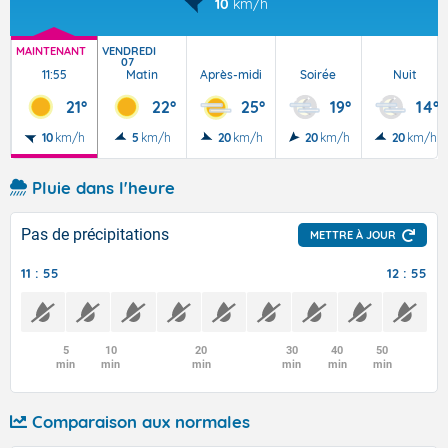
10
km/h
MAINTENANT
VENDREDI
07
11:55
Matin
Après-midi
Soirée
Nuit
21°
22°
25°
19°
14°
10
km/h
5
km/h
20
km/h
20
km/h
20
km/h
Pluie dans l'heure
Pas de précipitations
METTRE À JOUR
11 : 55
12 : 55
5
10
20
30
40
50
min
min
min
min
min
min
Comparaison aux normales