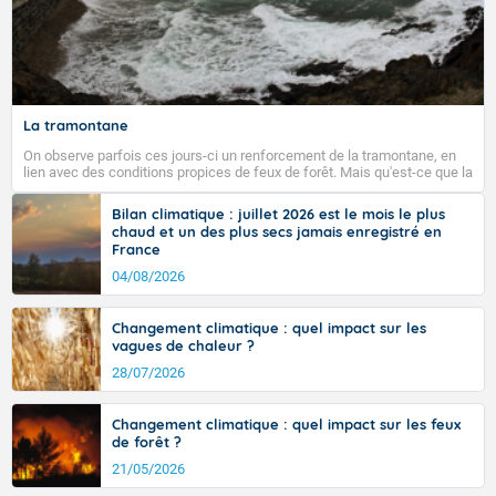
La tramontane
On observe parfois ces jours-ci un renforcement de la tramontane, en
lien avec des conditions propices de feux de forêt. Mais qu'est-ce que la
tramontane ? Quelles sont ses caractéristiques ? La tramontane est un
vent turbulent soufflant de secteur nord-ouest à nord, ou ouest à nord-
Bilan climatique : juillet 2026 est le mois le plus
ouest, dans un secteur qui part du Roussillon à la vallée de l’Aude et à
chaud et un des plus secs jamais enregistré en
l’ouest de l’Hérault. L’étymologie de ce vent vient du latin trasmontanus,
France
signifiant au-delà des monts, en allusion aux régions montagneuses
d’où provient ce vent.
04/08/2026
Changement climatique : quel impact sur les
vagues de chaleur ?
28/07/2026
Changement climatique : quel impact sur les feux
de forêt ?
21/05/2026