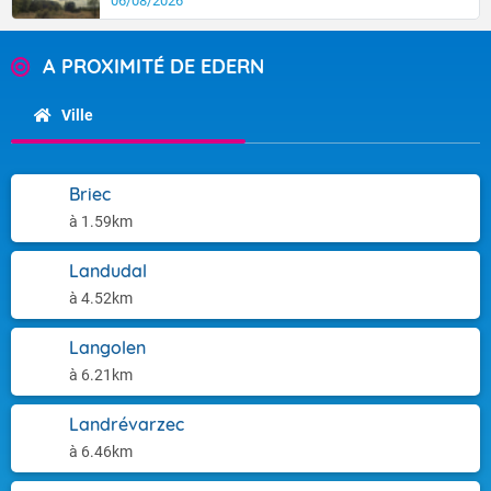
06/08/2026
A PROXIMITÉ DE EDERN
Ville
Briec
à 1.59km
Landudal
à 4.52km
Langolen
à 6.21km
Landrévarzec
à 6.46km