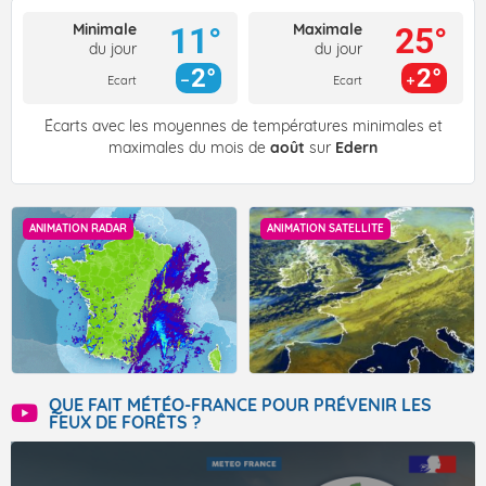
Minimale
Maximale
11°
25°
du jour
du jour
2°
2°
Ecart
Ecart
Écarts avec les moyennes de températures minimales et
maximales du mois de
août
sur
Edern
ANIMATION RADAR
ANIMATION SATELLITE
QUE FAIT MÉTÉO-FRANCE POUR PRÉVENIR LES
FEUX DE FORÊTS ?