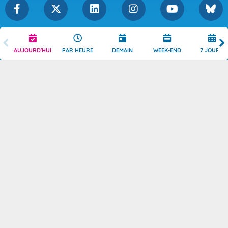
Légende
Mentions Légales
AUJOURD'HUI
PAR HEURE
DEMAIN
WEEK-END
7 JOURS
Témoins de connexion
Politique de Confidentialité
Droits de Reproduction
Consentement
Accessibilité : partiellement
Contact
conforme
© 2026 Copyright -
Météo-France