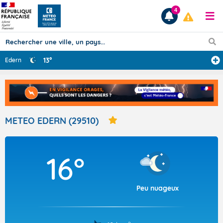
4
13°
Edern
Prévisions
TOUS LES RÉSULTATS
METEO EDERN (29510)
Articles
16°
Peu nuageux