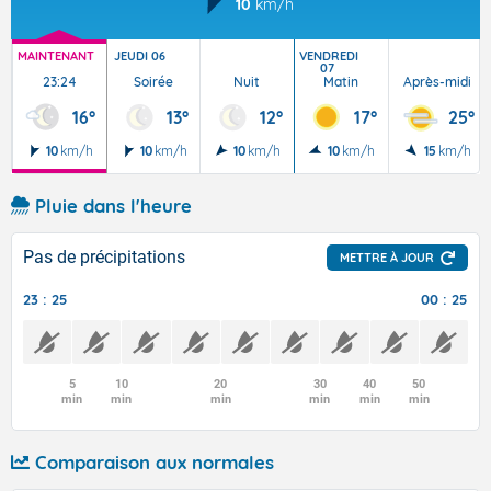
10
km/h
MAINTENANT
JEUDI 06
VENDREDI
07
23:24
Soirée
Nuit
Matin
Après-midi
16°
13°
12°
17°
25°
10
km/h
10
km/h
10
km/h
10
km/h
15
km/h
Pluie dans l'heure
Pas de précipitations
METTRE À JOUR
23 : 25
00 : 25
5
10
20
30
40
50
min
min
min
min
min
min
Comparaison aux normales