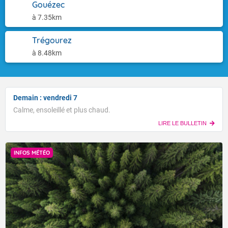
Gouézec
à 7.35km
Trégourez
à 8.48km
Demain : vendredi 7
Calme, ensoleillé et plus chaud.
LIRE LE BULLETIN
INFOS MÉTÉO