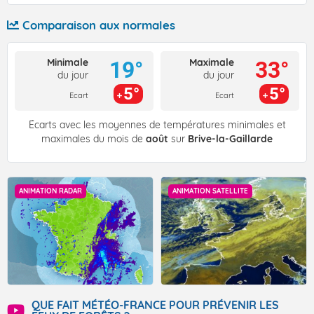
Comparaison aux normales
Minimale
Maximale
19°
33°
du jour
du jour
5°
5°
Ecart
Ecart
Écarts avec les moyennes de températures minimales et
maximales du mois de
août
sur
Brive-la-Gaillarde
ANIMATION RADAR
ANIMATION SATELLITE
QUE FAIT MÉTÉO-FRANCE POUR PRÉVENIR LES