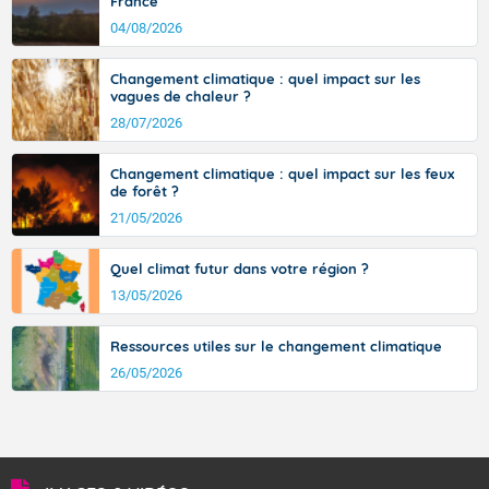
Pour mercredi matin.
France
signifiant au-delà des monts, en allusion aux régions montagneuses
d’où provient ce vent.
04/08/2026
Beau temps ensoleillé.
Changement climatique : quel impact sur les
Températures minimales : 18 degrés.
vagues de chaleur ?
Vent faible.
28/07/2026
Pour mercredi après-midi.
Changement climatique : quel impact sur les feux
de forêt ?
Temps largement ensoleillé.
21/05/2026
Températures maximales : 37 degrés. Ces
températures se situent bien au-dessus des valeurs
Quel climat futur dans votre région ?
normalement observées.
13/05/2026
Vent faible de direction variable.
Ressources utiles sur le changement climatique
Pour jeudi matin.
26/05/2026
Le soleil brille généreusement.
Températures minimales : 19 degrés.
Vent faible de direction variable.