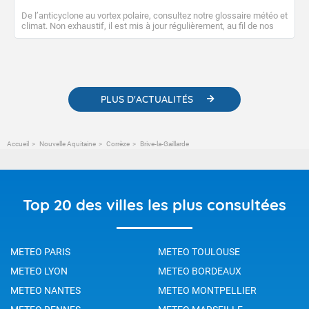
De l’anticyclone au vortex polaire, consultez notre glossaire météo et
climat. Non exhaustif, il est mis à jour régulièrement, au fil de nos
publications. Vous y trouverez également des liens utiles vers nos
contenus pédagogiques concernant les phénomènes
météorologiques et des informations scientifiques sur le
changement climatique.
PLUS D'ACTUALITÉS
Accueil
Nouvelle Aquitaine
Corrèze
Brive-la-Gaillarde
Top 20 des villes les plus consultées
METEO PARIS
METEO TOULOUSE
METEO LYON
METEO BORDEAUX
METEO NANTES
METEO MONTPELLIER