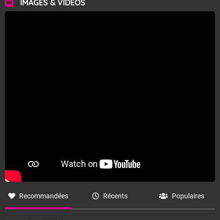
IMAGES & VIDÉOS
Pour jeudi après-midi.
Beau temps sec et bien ensoleillé.
Températures maximales : 37 degrés.
Vent faible.
Fermer
Recommandées
Récents
Populaires