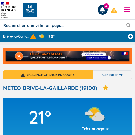
4
20°
Brive-la-Gailla
...
Prévisions
TOUS LES RÉSULTATS
VIGILANCE ORANGE EN COURS
Consulter
Articles
METEO BRIVE-LA-GAILLARDE (19100)
21°
Très nuageux