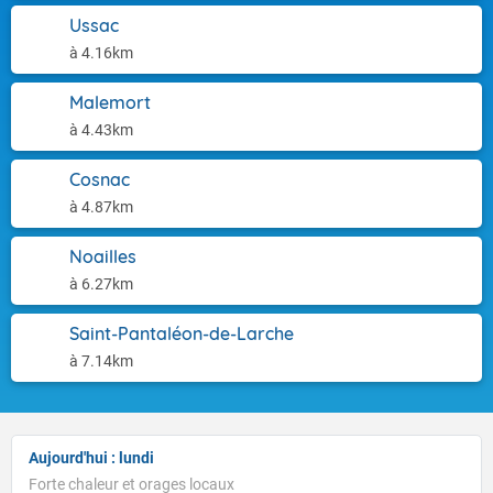
Ussac
à 4.16km
Malemort
à 4.43km
Cosnac
à 4.87km
Noailles
à 6.27km
Saint-Pantaléon-de-Larche
à 7.14km
Aujourd'hui : lundi
Forte chaleur et orages locaux