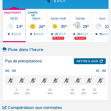
5
km/h
MAINTENANT
SAMEDI
08
00:32
Matin
Après-midi
Soirée
Nuit
24°
26°
35°
29°
22°
5
km/h
5
km/h
25
km/h
20
km/h
10
km/h
90 km/h
70 km/h
Pluie dans l'heure
Pas de précipitations
METTRE À JOUR
00 : 30
01 : 30
5
10
20
30
40
50
min
min
min
min
min
min
Comparaison aux normales