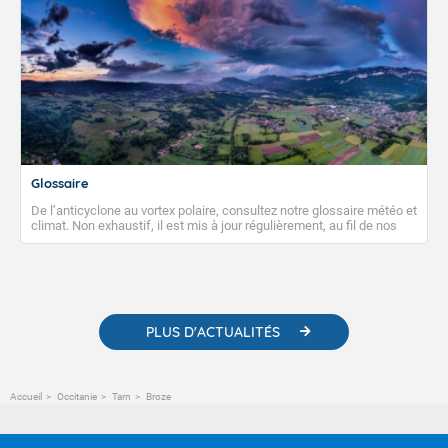
Glossaire
De l’anticyclone au vortex polaire, consultez notre glossaire météo et
climat. Non exhaustif, il est mis à jour régulièrement, au fil de nos
publications. Vous y trouverez également des liens utiles vers nos
contenus pédagogiques concernant les phénomènes
météorologiques et des informations scientifiques sur le
changement climatique.
PLUS D'ACTUALITÉS
Accueil
Occitanie
Tarn
Broze