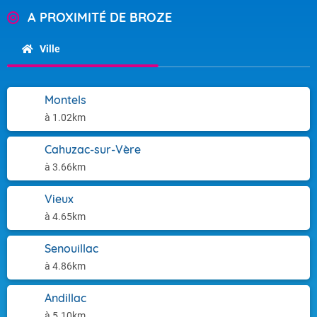
A PROXIMITÉ DE BROZE
Ville
Montels
à 1.02km
Cahuzac-sur-Vère
à 3.66km
Vieux
à 4.65km
Senouillac
à 4.86km
Andillac
à 5.10km