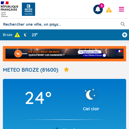
4
23°
Broze
Prévisions
TOUS LES RÉSULTATS
METEO BROZE (81600)
Articles
24°
Ciel clair