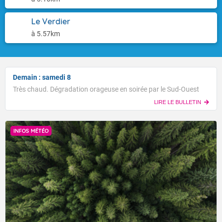
Le Verdier
à 5.57km
Demain : samedi 8
Très chaud. Dégradation orageuse en soirée par le Sud-Ouest
LIRE LE BULLETIN
INFOS MÉTÉO