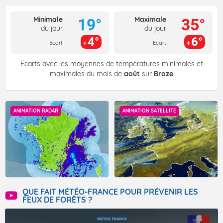
Minimale
Maximale
19°
35°
du jour
du jour
4°
6°
Ecart
Ecart
Écarts avec les moyennes de températures minimales et
maximales du mois de
août
sur
Broze
ANIMATION RADAR
ANIMATION SATELLITE
QUE FAIT MÉTÉO-FRANCE POUR PRÉVENIR LES
FEUX DE FORÊTS ?