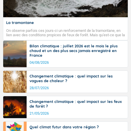
La tramontane
On observe parfois ces jours-ci un renforcement de la tramontane, en
lien avec des conditions propices de feux de forêt. Mais qu'est-ce que la
tramontane ? Quelles sont ses caractéristiques ? La tramontane est un
vent turbulent soufflant de secteur nord-ouest à nord, ou ouest à nord-
Bilan climatique : juillet 2026 est le mois le plus
ouest, dans un secteur qui part du Roussillon à la vallée de l’Aude et à
chaud et un des plus secs jamais enregistré en
l’ouest de l’Hérault. L’étymologie de ce vent vient du latin trasmontanus,
France
signifiant au-delà des monts, en allusion aux régions montagneuses
d’où provient ce vent.
04/08/2026
Changement climatique : quel impact sur les
vagues de chaleur ?
28/07/2026
Changement climatique : quel impact sur les feux
de forêt ?
21/05/2026
Quel climat futur dans votre région ?