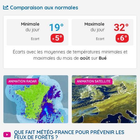
Comparaison aux normales
Minimale
Maximale
19°
32°
du jour
du jour
5°
6°
Ecart
Ecart
Écarts avec les moyennes de températures minimales et
maximales du mois de
août
sur
Bué
ANIMATION RADAR
ANIMATION SATELLITE
QUE FAIT MÉTÉO-FRANCE POUR PRÉVENIR LES
FEUX DE FORÊTS ?