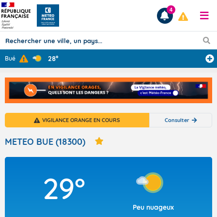
4
28°
Bué
Prévisions
TOUS LES RÉSULTATS
VIGILANCE ORANGE EN COURS
Consulter
Articles
METEO BUE (18300)
29°
Peu nuageux