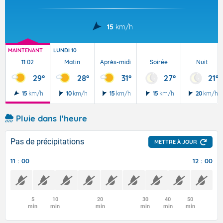
15
km/h
MAINTENANT
LUNDI 10
11:02
Matin
Après-midi
Soirée
Nuit
29°
28°
31°
27°
21°
15
km/h
10
km/h
15
km/h
15
km/h
20
km/h
Pluie dans l'heure
Pas de précipitations
METTRE À JOUR
11 : 00
12 : 00
5
10
20
30
40
50
min
min
min
min
min
min