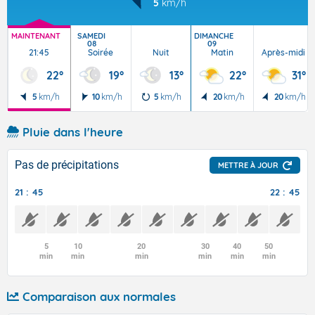
5
km/h
MAINTENANT
SAMEDI
DIMANCHE
08
09
21:45
Soirée
Nuit
Matin
Après-midi
22°
19°
13°
22°
31°
5
km/h
10
km/h
5
km/h
20
km/h
20
km/h
Pluie dans l'heure
Pas de précipitations
METTRE À JOUR
21 : 45
22 : 45
5
10
20
30
40
50
min
min
min
min
min
min
Comparaison aux normales