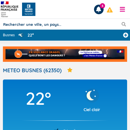
4
22°
Busnes
Prévisions
TOUS LES RÉSULTATS
METEO BUSNES (62350)
Articles
22°
Ciel clair