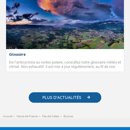
Glossaire
De l’anticyclone au vortex polaire, consultez notre glossaire météo et
climat. Non exhaustif, il est mis à jour régulièrement, au fil de nos
publications. Vous y trouverez également des liens utiles vers nos
contenus pédagogiques concernant les phénomènes
météorologiques et des informations scientifiques sur le
changement climatique.
PLUS D'ACTUALITÉS
Accueil
Hauts-de-France
Pas-de-Calais
Busnes