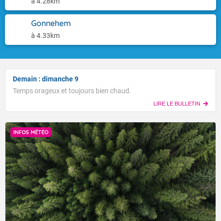
à 4.28km
Gonnehem
à 4.33km
Demain : dimanche 9
Temps orageux et toujours bien chaud.
LIRE LE BULLETIN
INFOS MÉTÉO