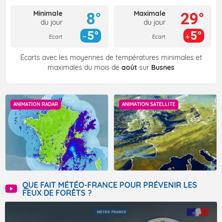
Minimale
Maximale
8°
29°
du jour
du jour
5°
5°
Ecart
Ecart
Écarts avec les moyennes de températures minimales et
maximales du mois de
août
sur
Busnes
ANIMATION RADAR
ANIMATION SATELLITE
QUE FAIT MÉTÉO-FRANCE POUR PRÉVENIR LES
FEUX DE FORÊTS ?