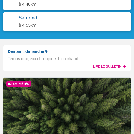
à 4.40km
Semond
à 4.55km
Demain : dimanche 9
Temps orageux et toujours bien chaud.
LIRE LE BULLETIN
INFOS MÉTÉO