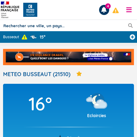
4
15°
Busseaut
Prévisions
TOUS LES RÉSULTATS
METEO BUSSEAUT (21510)
Articles
16°
Eclaircies