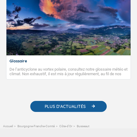
Glossaire
De l’anticyclone au vortex polaire, consultez notre glossaire météo et
climat. Non exhaustif, il est mis à jour régulièrement, au fil de nos
publications. Vous y trouverez également des liens utiles vers nos
contenus pédagogiques concernant les phénomènes
météorologiques et des informations scientifiques sur le
changement climatique.
PLUS D'ACTUALITÉS
Accueil
Bourgogne-Franche-Comté
Côte-d'Or
Busseaut