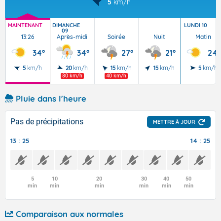
5
km/h
MAINTENANT
DIMANCHE
LUNDI 10
09
13:26
Après-midi
Soirée
Nuit
Matin
34°
34°
27°
21°
24°
5
km/h
20
km/h
15
km/h
15
km/h
5
km/h
80 km/h
40 km/h
Pluie dans l'heure
Pas de précipitations
METTRE À JOUR
13 : 25
14 : 25
5
10
20
30
40
50
min
min
min
min
min
min
Comparaison aux normales