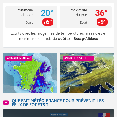
Minimale
Maximale
20°
36°
du jour
du jour
6°
9°
Ecart
Ecart
Écarts avec les moyennes de températures minimales et
maximales du mois de
août
sur
Bussy-Albieux
ANIMATION RADAR
ANIMATION SATELLITE
QUE FAIT MÉTÉO-FRANCE POUR PRÉVENIR LES
FEUX DE FORÊTS ?