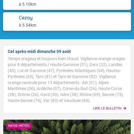
à 5.10km
Cezay
à 5.54km
Cet après-midi dimanche 09 août
Temps orageux et toujours bien chaud. Vigilance orange orages
pour 8 départements / Haute-Garonne (31), Gers (32), Landes
(40), Lot-et-Garonne (47), Pyrénées-Atlantiques (64), Hautes-
Pyrénées (65), Tarn (81) et Tarn-et-Garonne (82). Vigilance
orange canicule pour 13 départements : Ain (01), Alpes-
Maritimes (06), Ardèche (07), Corse-du-Sud (2A), Haute-Corse
(2B), Drôme (26), Gard (30), Isère (38), Rhône (69), Savoie (73),
Haute-Savoie (74), Var (83) et Vaucluse (84).
LIRE LE BULLETIN
INFOS MÉTÉO