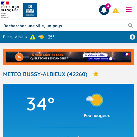
4
35°
Bussy-Albieux
Prévisions
TOUS LES RÉSULTATS
METEO BUSSY-ALBIEUX (42260)
Articles
34°
Peu nuageux