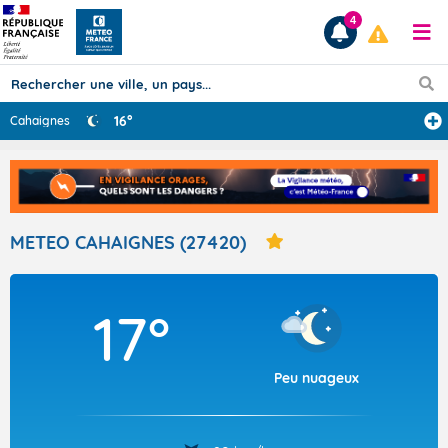
4
16°
Cahaignes
Prévisions
TOUS LES RÉSULTATS
METEO CAHAIGNES (27420)
Articles
17°
Peu nuageux