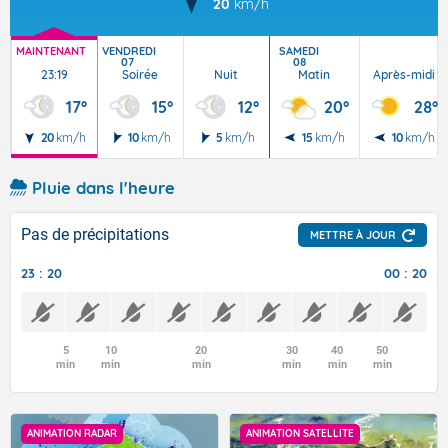
20
km/h
MAINTENANT
VENDREDI
SAMEDI
07
08
23:19
Soirée
Nuit
Matin
Après-midi
17°
15°
12°
20°
28°
20
km/h
10
km/h
5
km/h
15
km/h
10
km/h
Pluie dans l'heure
Pas de précipitations
METTRE À JOUR
23 : 20
00 : 20
5
10
20
30
40
50
min
min
min
min
min
min
ANIMATION RADAR
ANIMATION SATELLITE