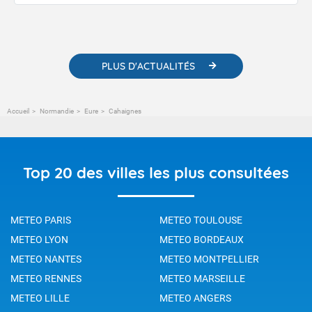
publications. Vous y trouverez également des liens utiles vers nos
contenus pédagogiques concernant les phénomènes
météorologiques et des informations scientifiques sur le
changement climatique.
PLUS D'ACTUALITÉS
Accueil
Normandie
Eure
Cahaignes
Top 20 des villes les plus consultées
METEO PARIS
METEO TOULOUSE
METEO LYON
METEO BORDEAUX
METEO NANTES
METEO MONTPELLIER
METEO RENNES
METEO MARSEILLE
METEO LILLE
METEO ANGERS