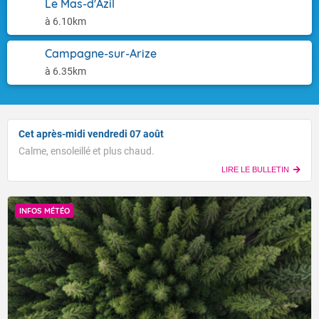
Le Mas-d'Azil
à 6.10km
Campagne-sur-Arize
à 6.35km
Cet après-midi vendredi 07 août
Calme, ensoleillé et plus chaud.
LIRE LE BULLETIN
INFOS MÉTÉO