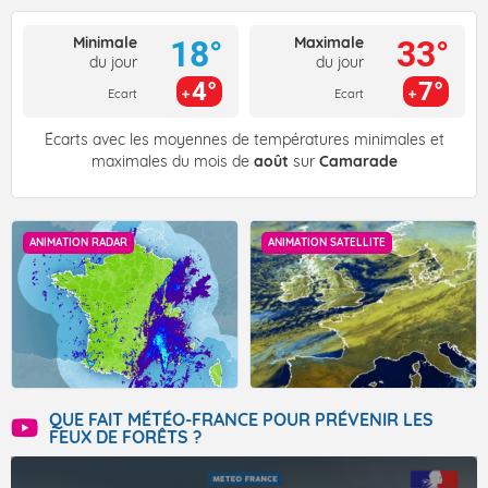
Minimale
Maximale
18°
33°
du jour
du jour
4°
7°
Ecart
Ecart
Écarts avec les moyennes de températures minimales et
maximales du mois de
août
sur
Camarade
ANIMATION RADAR
ANIMATION SATELLITE
QUE FAIT MÉTÉO-FRANCE POUR PRÉVENIR LES
FEUX DE FORÊTS ?