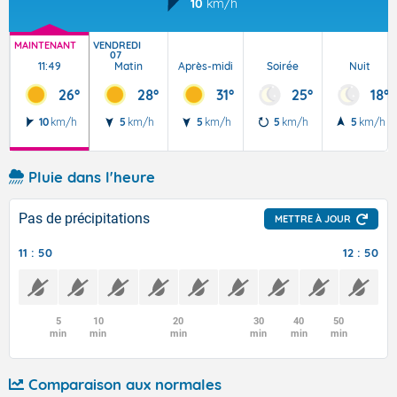
10
km/h
MAINTENANT
VENDREDI
07
11:49
Matin
Après-midi
Soirée
Nuit
26°
28°
31°
25°
18°
10
km/h
5
km/h
5
km/h
5
km/h
5
km/h
Pluie dans l'heure
Pas de précipitations
METTRE À JOUR
11 : 50
12 : 50
5
10
20
30
40
50
min
min
min
min
min
min
Comparaison aux normales