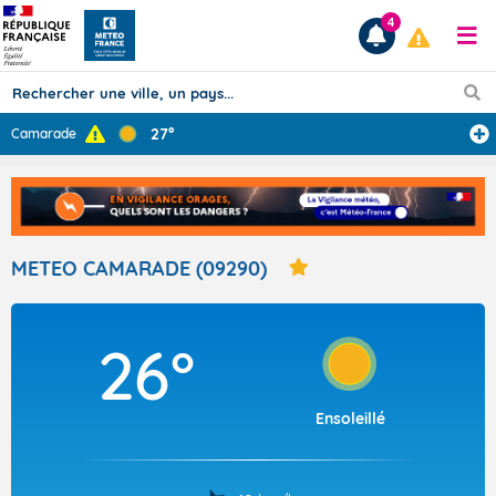
4
27°
Camarade
Prévisions
TOUS LES RÉSULTATS
METEO CAMARADE (09290)
Articles
26°
Ensoleillé