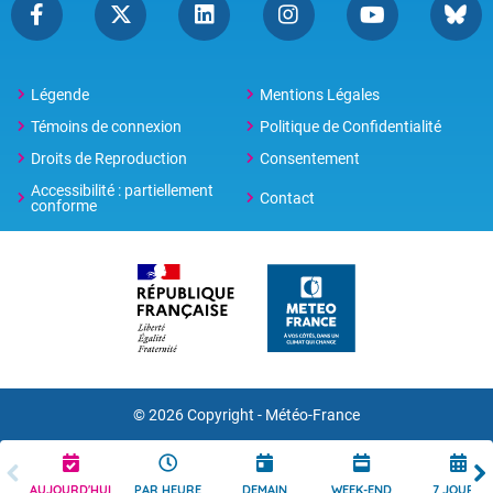
Légende
Mentions Légales
Témoins de connexion
Politique de Confidentialité
Droits de Reproduction
Consentement
Accessibilité : partiellement
Contact
conforme
© 2026 Copyright -
Météo-France
AUJOURD'HUI
PAR HEURE
DEMAIN
WEEK-END
7 JOURS