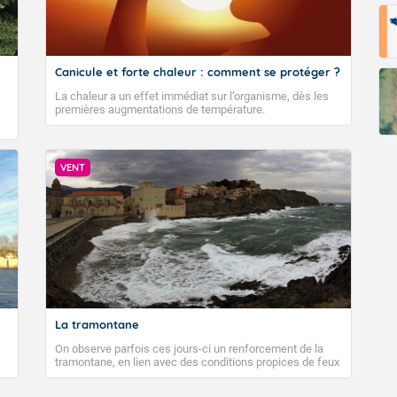
Canicule et forte chaleur : comment se protéger ?
La chaleur a un effet immédiat sur l’organisme, dès les
premières augmentations de température.
VENT
La tramontane
On observe parfois ces jours-ci un renforcement de la
tramontane, en lien avec des conditions propices de feux
de forêt. Mais qu'est-ce que la tramontane ? Quelles sont
ses caractéristiques ? La tramontane est un vent