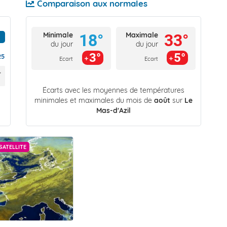
Comparaison aux normales
Minimale
Maximale
18°
33°
du jour
du jour
3°
5°
25
Ecart
Ecart
Écarts avec les moyennes de températures
minimales et maximales du mois de
août
sur
Le
Mas-d'Azil
SATELLITE