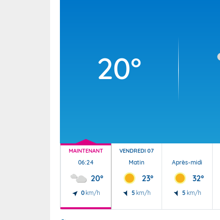
Wallis e
Grand fr
20°
MAINTENANT
VENDREDI 07
06:24
Matin
Après-midi
20°
23°
32°
0
km/h
5
km/h
5
km/h