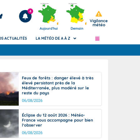
4
Vigilance
météo
Aujourd'hui
Demain
OS ACTUALITÉS
LA MÉTÉO DE A À Z
Articles
ngers
Feux de forêts : danger élevé à très
Phénomènes dangereux de J+2 à J+7
élevé persistant près de la
civile
Méditerranée, plus modéré sur le
Avertissement pluies intenses à l'échelle
reste du pays
des communes (Apic)
és
06/08/2026
Bulletins Marine
ateur de
Bulletins d'estimation du risque
Éclipse du 12 août 2026 : Météo-
d'avalanche
France vous accompagne pour bien
-pompier
l'observer
Météo des forêts
06/08/2026
Vigicrues