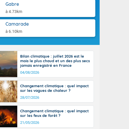
ttoral l'après-
aison.
Gabre
n général, 14
à 4.73km
r
sse, il fait
Camarade
ouvent 30 à 35
à 6.10km
Bilan climatique : juillet 2026 est le
mois le plus chaud et un des plus secs
jamais enregistré en France
04/08/2026
Changement climatique : quel impact
sur les vagues de chaleur ?
28/07/2026
Changement climatique : quel impact
sur les feux de forêt ?
21/05/2026