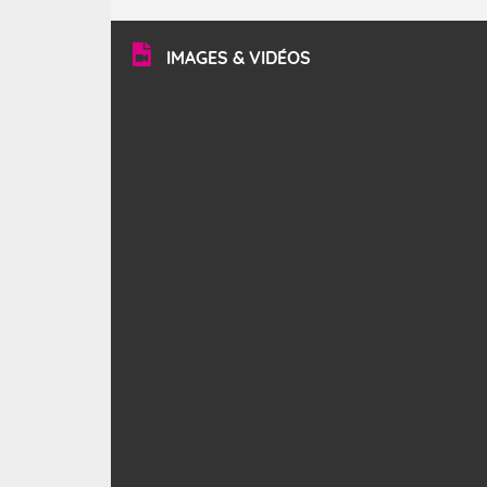
turbulent et généralement sec, pouvant souffler à une
vitesse moyenne de 50 km/h et atteindre 80 à 100 km/h
en rafales, parfois davantage. Il parcourt la basse vallée
du Rhône et la Provence et envahit le littoral
IMAGES & VIDÉOS
méditerranéen à partir de la Camargue.