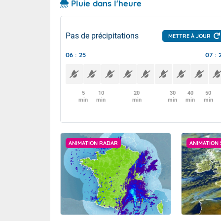
Pluie dans l'heure
Pas de précipitations
METTRE À JOUR
06 : 25
07 : 
5
10
20
30
40
50
min
min
min
min
min
min
ANIMATION RADAR
ANIMATION 