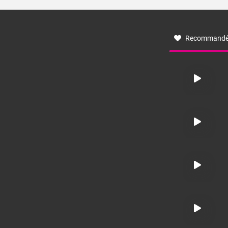
turbulent soufflant de secteur nord-ouest à nord, ou ouest
à nord-ouest, dans un secteur qui part du Roussillon à la
vallée de l’Aude et à l’ouest de l’Hérault. L’étymologie de
ce vent vient du latin trasmontanus, signifiant au-delà des
monts, en allusion aux régions montagneuses d’où
Recommandé
provient ce vent.