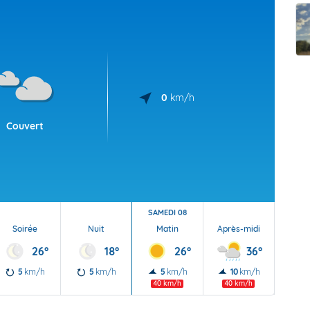
t Futuna
oid
0
km/h
Couvert
SAMEDI 08
Soirée
Nuit
Matin
Après-midi
Soi
26°
18°
26°
36°
5
km/h
5
km/h
5
km/h
10
km/h
10
40 km/h
40 km/h
40 