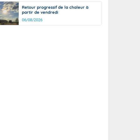
Retour progressif de la chaleur à
partir de vendredi
06/08/2026
rée
Nuit
27°
22°
km/h
5
km/h
km/h