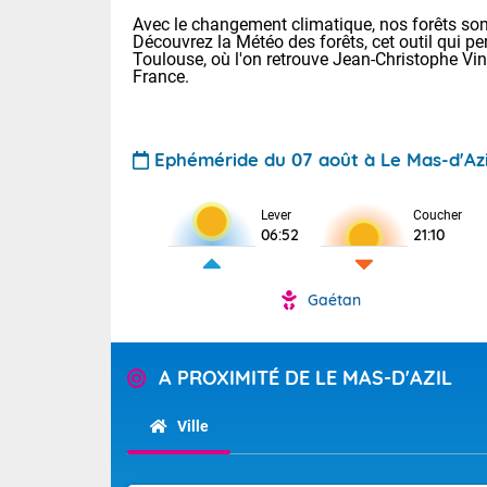
Avec le changement climatique, nos forêts sont
Découvrez la Météo des forêts, cet outil qui pe
Toulouse, où l'on retrouve Jean-Christophe Vi
France.
Ephéméride du 07 août à Le Mas-d'Azi
Lever
Coucher
Voici les tem
06:52
21:10
28 Lyon : 31 
: 27 Nancy : 
31 Lille : 26 
Gaétan
TENDANCE P
Aujourd'hui :
Pour la sema
Calme, enso
A PROXIMITÉ DE LE MAS-D'AZIL
Cette semain
La journée s'
temps devrait 
Ville
territoire. O
Tendance des
pyrénéennes, l
2026 :
alors que la 