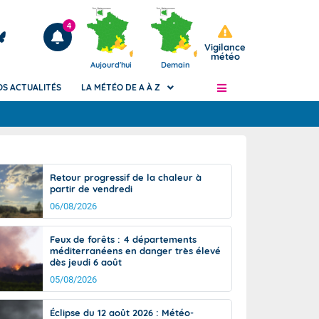
4
Vigilance
météo
Aujourd'hui
Demain
OS ACTUALITÉS
LA MÉTÉO DE A À Z
Articles
ngers
Retour progressif de la chaleur à
Phénomènes dangereux de J+2 à J+7
partir de vendredi
civile
Avertissement pluies intenses à l'échelle
06/08/2026
des communes (Apic)
és
Bulletins Marine
Feux de forêts : 4 départements
méditerranéens en danger très élevé
ateur de
Bulletins d'estimation du risque
dès jeudi 6 août
d'avalanche
05/08/2026
-pompier
Météo des forêts
Vigicrues
Éclipse du 12 août 2026 : Météo-