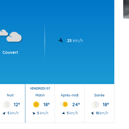
t Futuna
oid
25
km/h
Couvert
VENDREDI 07
Nuit
Matin
Après-midi
Soirée
Nu
12°
18°
24°
18°
5
km/h
5
km/h
5
km/h
10
km/h
5