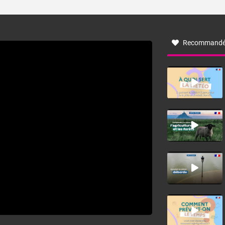
ses caractéristiques ? La tramontane est un vent
turbulent soufflant de secteur nord-ouest à nord, ou ouest
à nord-ouest, dans un secteur qui part du Roussillon à la
vallée de l’Aude et à l’ouest de l’Hérault. L’étymologie de
ce vent vient du latin trasmontanus, signifiant au-delà des
monts, en allusion aux régions montagneuses d’où
Recommandé
provient ce vent.