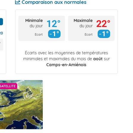
Comparaison aux normales
Minimale
Maximale
12°
22°
du jour
du jour
1°
1°
20
Ecart
Ecart
Écarts avec les moyennes de températures
minimales et maximales du mois de
août
sur
Camps-en-Amiénois
SATELLITE