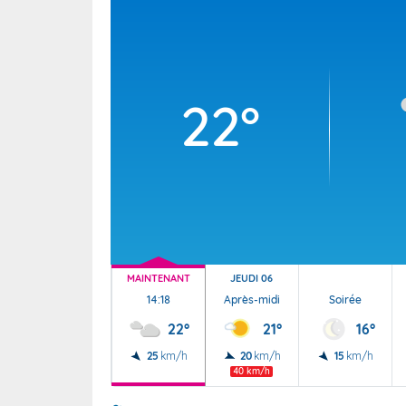
Wallis e
Grand fr
22°
MAINTENANT
JEUDI 06
14:18
Après-midi
Soirée
22°
21°
16°
25
km/h
20
km/h
15
km/h
40 km/h