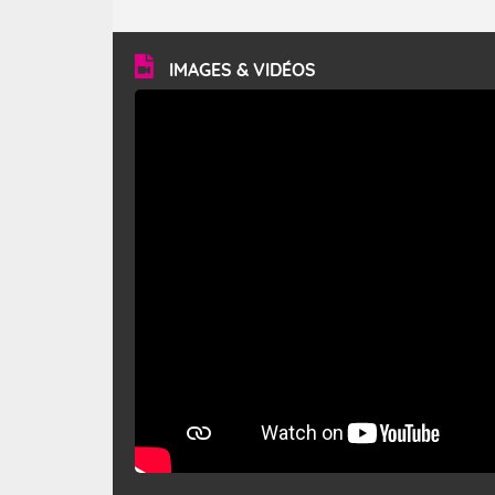
caractéristiques ? Le mistral est un vent régional,
turbulent et généralement sec, pouvant souffler à une
vitesse moyenne de 50 km/h et atteindre 80 à 100 km/h
en rafales, parfois davantage. Il parcourt la basse vallée
du Rhône et la Provence et envahit le littoral
IMAGES & VIDÉOS
méditerranéen à partir de la Camargue.