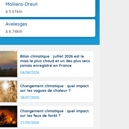
tes
aison.
Molliens-Dreuil
 possible sur
à 3.61km
e, avec des
bourgeonnent
Avelesges
rse sur le sud
 sur la
à 4.74km
d à nord-ouest
 entre 50 et
ur résiste sur
imales
Bilan climatique : juillet 2026 est le
Rhône-Alpes à
mois le plus chaud et un des plus secs
 terres et 20
jamais enregistré en France
04/08/2026
Changement climatique : quel impact
sur les vagues de chaleur ?
28/07/2026
ble du
es
Changement climatique : quel impact
u'à 50-60 km/h
sur les feux de forêt ?
ilent les
21/05/2026
ttoral l'après-