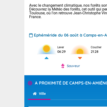
Avec le changement climatique, nos forêts sont
Découvrez la Météo des forêts, cet outil qui pe
Toulouse, où l'on retrouve Jean-Christophe Vi
France.
Ephéméride du 06 août à Camps-en-A
Voici les tem
Lever
Coucher
: 18/23 Paris
06:29
21:28
Clermont-Fd :
Limoges : 20/
Lille : 19/24
Sauveur
TENDANCE P
Cet après-mid
Pour la sema
Risque orag
A PROXIMITÉ DE CAMPS-EN-AMIÉN
orange cani
Cette semain
temps devrait 
du-Sud (2A)
Ville
(69), Var (8
Tendance des
2026 :
Sur le Sud-Oue