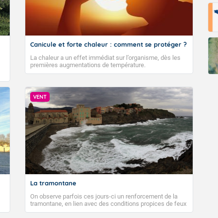
pératures nocturnes sont plus fraiches, comptez 8 à 15 degrés e
ans le Sud-Ouest et tout de même 21 à 25 degrés sur le pourtou
et basse vallée du Rhône. L'après-midi, le mercure repart à la hau
 sur la moitié Nord, plus frais sur le littoral de la Manche, et s
Canicule et forte chaleur : comment se protéger ?
 moitié sud, jusqu'à localement 35 à 39 degrés autour du bassin
n.
La chaleur a un effet immédiat sur l’organisme, dès les
premières augmentations de température.
Fermer
VENT
La tramontane
On observe parfois ces jours-ci un renforcement de la
tramontane, en lien avec des conditions propices de feux
de forêt. Mais qu'est-ce que la tramontane ? Quelles sont