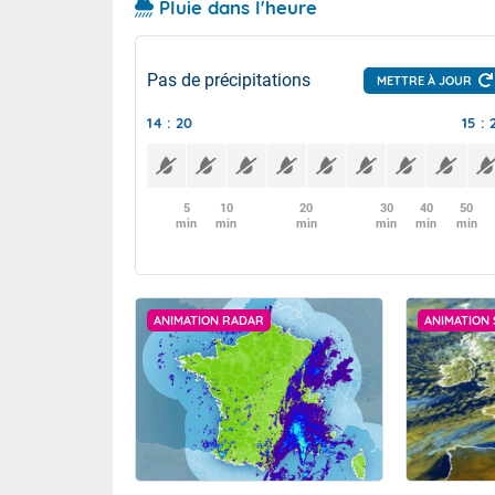
Pluie dans l'heure
Pas de précipitations
METTRE À JOUR
14 : 20
15 : 
5
10
20
30
40
50
min
min
min
min
min
min
ANIMATION RADAR
ANIMATION 