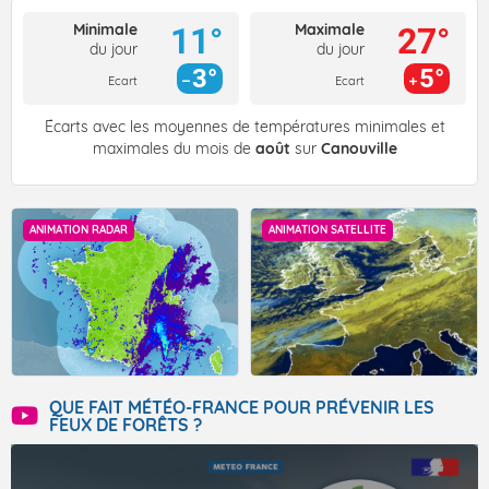
Minimale
Maximale
11°
27°
du jour
du jour
3°
5°
Ecart
Ecart
Écarts avec les moyennes de températures minimales et
maximales du mois de
août
sur
Canouville
ANIMATION RADAR
ANIMATION SATELLITE
QUE FAIT MÉTÉO-FRANCE POUR PRÉVENIR LES
FEUX DE FORÊTS ?