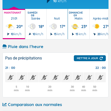
10
km/h
MAINTENANT
SAMEDI
DIMANCHE
08
09
21:01
Soirée
Nuit
Matin
Après-midi
20°
18°
17°
23°
27°
10
km/h
10
km/h
15
km/h
15
km/h
20
km/h
Pluie dans l'heure
Pas de précipitations
METTRE À JOUR
21 : 00
22 : 00
5
10
20
30
40
50
min
min
min
min
min
min
Comparaison aux normales