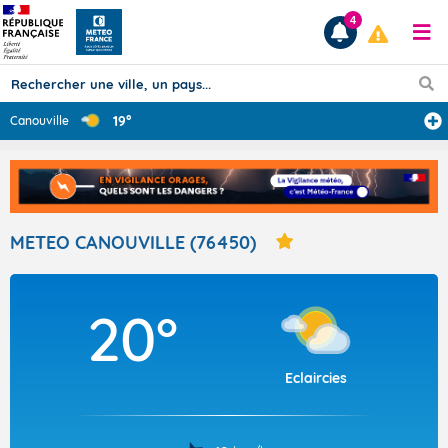
4
19°
Canouville
Prévisions
TOUS LES RÉSULTATS
METEO CANOUVILLE (76450)
Articles
20°
Eclaircies