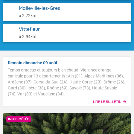
Malleville-les-Grès
à 2.72km
Vittefleur
à 2.94km
Demain dimanche 09 août
Temps orageux et toujours bien chaud. Vigilance orange
canicule pour 13 départements : Ain (01), Alpes-Maritimes (06),
Ardèche (07), Corse-du-Sud (2A), Haute-Corse (2B), Drôme (26),
Gard (30), Isère (38), Rhône (69), Savoie (73), Haute-Savoie
(74), Var (83) et Vaucluse (84).
LIRE LE BULLETIN
INFOS MÉTÉO