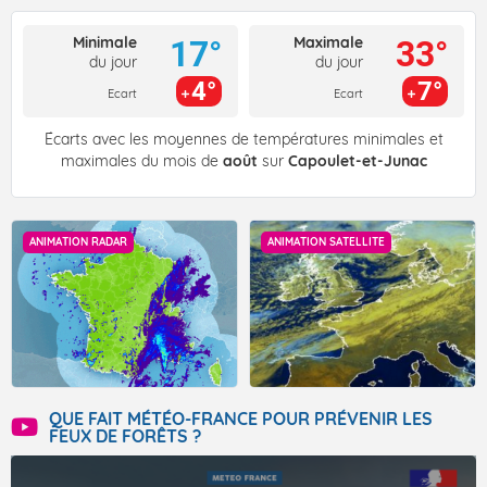
Minimale
Maximale
17°
33°
du jour
du jour
4°
7°
Ecart
Ecart
Écarts avec les moyennes de températures minimales et
maximales du mois de
août
sur
Capoulet-et-Junac
ANIMATION RADAR
ANIMATION SATELLITE
QUE FAIT MÉTÉO-FRANCE POUR PRÉVENIR LES
FEUX DE FORÊTS ?