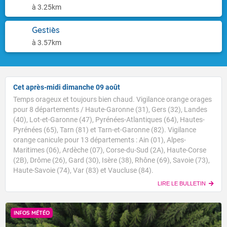
à 3.25km
Gestiès
à 3.57km
Cet après-midi dimanche 09 août
Temps orageux et toujours bien chaud. Vigilance orange orages
pour 8 départements / Haute-Garonne (31), Gers (32), Landes
(40), Lot-et-Garonne (47), Pyrénées-Atlantiques (64), Hautes-
Pyrénées (65), Tarn (81) et Tarn-et-Garonne (82). Vigilance
orange canicule pour 13 départements : Ain (01), Alpes-
Maritimes (06), Ardèche (07), Corse-du-Sud (2A), Haute-Corse
(2B), Drôme (26), Gard (30), Isère (38), Rhône (69), Savoie (73),
Haute-Savoie (74), Var (83) et Vaucluse (84).
LIRE LE BULLETIN
INFOS MÉTÉO