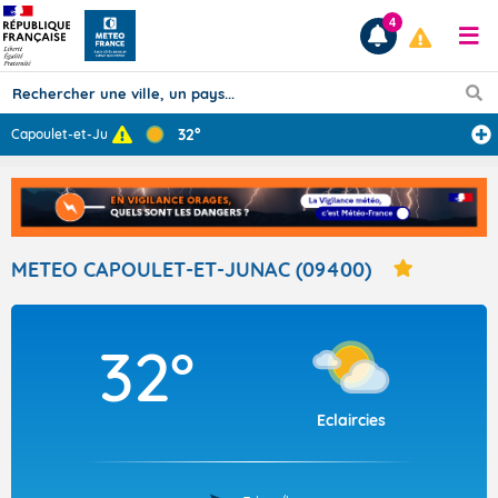
4
32°
Capoulet-et-Jun
...
Prévisions
TOUS LES RÉSULTATS
METEO CAPOULET-ET-JUNAC (09400)
Articles
32°
Eclaircies