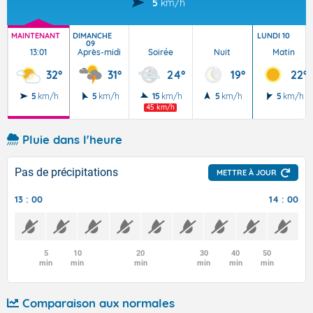
5
km/h
MAINTENANT
DIMANCHE
LUNDI 10
09
13:01
Après-midi
Soirée
Nuit
Matin
32°
31°
24°
19°
22°
5
km/h
5
km/h
15
km/h
5
km/h
5
km/h
45 km/h
Pluie dans l'heure
Pas de précipitations
METTRE À JOUR
13 : 00
14 : 00
5
10
20
30
40
50
min
min
min
min
min
min
Comparaison aux normales