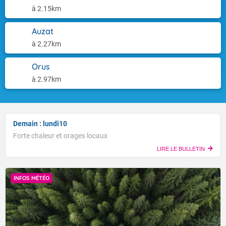
à 2.15km
Auzat
à 2.27km
Orus
à 2.97km
Demain : lundi10
Forte chaleur et orages locaux
LIRE LE BULLETIN
INFOS MÉTÉO