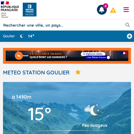
4
14°
Goulier
Prévisions
TOUS LES RÉSULTATS
METEO STATION GOULIER
Articles
à 1490m
15°
Peu nuageux