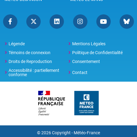
Légende
Mentions Légales
Témoins de connexion
Politique de Confidentialité
Droits de Reproduction
Consentement
Accessibilité : partiellement
Contact
conforme
© 2026 Copyright -
Météo-France