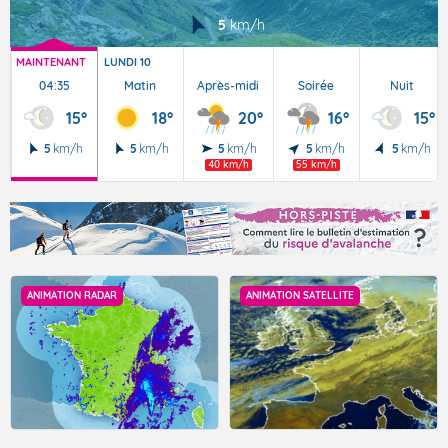
5
km/h
MAINTENANT
LUNDI 10
04:35
Matin
Après-midi
Soirée
Nuit
15°
18°
20°
16°
15°
5
km/h
5
km/h
5
km/h
5
km/h
5
km/h
40 km/h
55 km/h
ANIMATION RADAR
ANIMATION SATELLITE